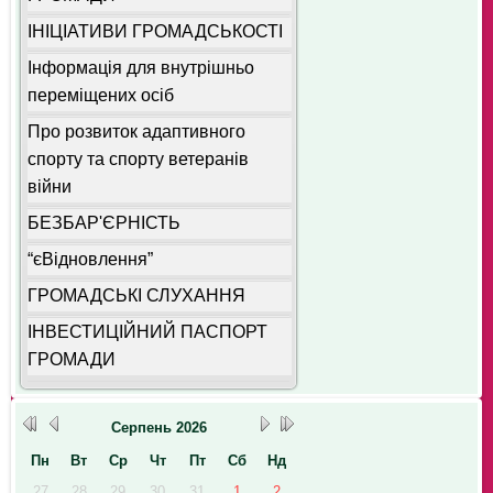
ІНІЦІАТИВИ ГРОМАДСЬКОСТІ
Інформація для внутрішньо
переміщених осіб
Про розвиток адаптивного
спорту та спорту ветеранів
війни
БЕЗБАР'ЄРНІСТЬ
“єВідновлення”
ГРОМАДСЬКІ СЛУХАННЯ
ІНВЕСТИЦІЙНИЙ ПАСПОРТ
ГРОМАДИ
Серпень
2026
Пн
Вт
Ср
Чт
Пт
Сб
Нд
27
28
29
30
31
1
2