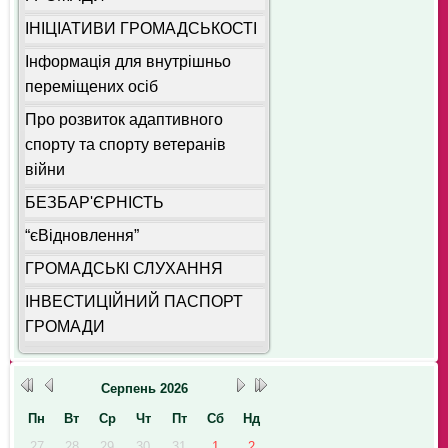
ІНІЦІАТИВИ ГРОМАДСЬКОСТІ
Інформація для внутрішньо
переміщених осіб
Про розвиток адаптивного
спорту та спорту ветеранів
війни
БЕЗБАР'ЄРНІСТЬ
“єВідновлення”
ГРОМАДСЬКІ СЛУХАННЯ
ІНВЕСТИЦІЙНИЙ ПАСПОРТ
ГРОМАДИ
Серпень
2026
Пн
Вт
Ср
Чт
Пт
Сб
Нд
27
28
29
30
31
1
2