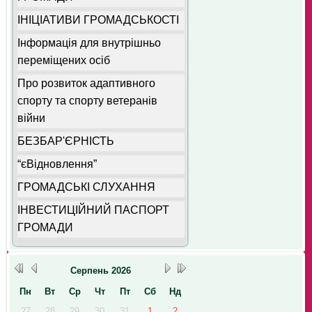
ІНІЦІАТИВИ ГРОМАДСЬКОСТІ
Інформація для внутрішньо
переміщених осіб
Про розвиток адаптивного
спорту та спорту ветеранів
війни
БЕЗБАР'ЄРНІСТЬ
“єВідновлення”
ГРОМАДСЬКІ СЛУХАННЯ
ІНВЕСТИЦІЙНИЙ ПАСПОРТ
ГРОМАДИ
Серпень
2026
Пн
Вт
Ср
Чт
Пт
Сб
Нд
27
28
29
30
31
1
2