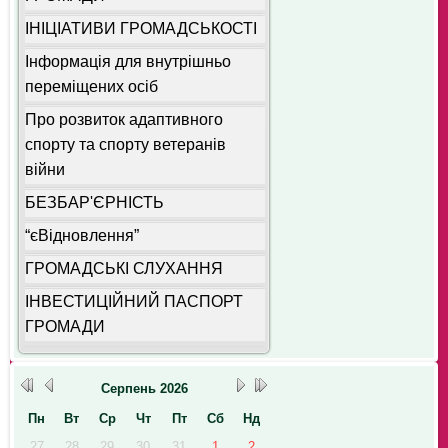
ІНІЦІАТИВИ ГРОМАДСЬКОСТІ
Інформація для внутрішньо
переміщених осіб
Про розвиток адаптивного
спорту та спорту ветеранів
війни
БЕЗБАР'ЄРНІСТЬ
“єВідновлення”
ГРОМАДСЬКІ СЛУХАННЯ
ІНВЕСТИЦІЙНИЙ ПАСПОРТ
ГРОМАДИ
Серпень
2026
Пн
Вт
Ср
Чт
Пт
Сб
Нд
27
28
29
30
31
1
2