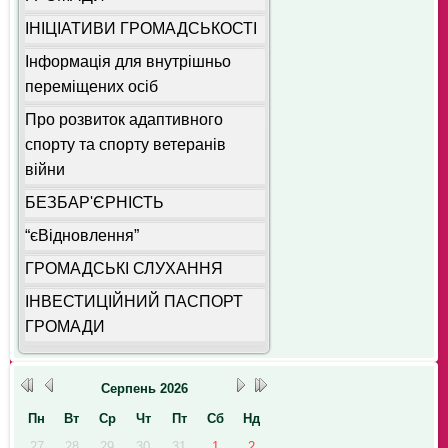
ІНІЦІАТИВИ ГРОМАДСЬКОСТІ
Інформація для внутрішньо
переміщених осіб
Про розвиток адаптивного
спорту та спорту ветеранів
війни
БЕЗБАР'ЄРНІСТЬ
“єВідновлення”
ГРОМАДСЬКІ СЛУХАННЯ
ІНВЕСТИЦІЙНИЙ ПАСПОРТ
ГРОМАДИ
Серпень
2026
Пн
Вт
Ср
Чт
Пт
Сб
Нд
27
28
29
30
31
1
2