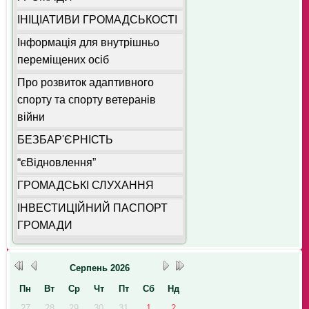
ІНІЦІАТИВИ ГРОМАДСЬКОСТІ
Інформація для внутрішньо
переміщених осіб
Про розвиток адаптивного
спорту та спорту ветеранів
війни
БЕЗБАР'ЄРНІСТЬ
“єВідновлення”
ГРОМАДСЬКІ СЛУХАННЯ
ІНВЕСТИЦІЙНИЙ ПАСПОРТ
ГРОМАДИ
Серпень
2026
Пн
Вт
Ср
Чт
Пт
Сб
Нд
27
28
29
30
31
1
2