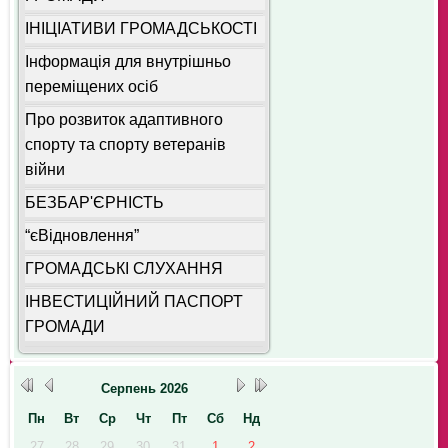
ІНІЦІАТИВИ ГРОМАДСЬКОСТІ
Інформація для внутрішньо
переміщених осіб
Про розвиток адаптивного
спорту та спорту ветеранів
війни
БЕЗБАР'ЄРНІСТЬ
“єВідновлення”
ГРОМАДСЬКІ СЛУХАННЯ
ІНВЕСТИЦІЙНИЙ ПАСПОРТ
ГРОМАДИ
Серпень
2026
Пн
Вт
Ср
Чт
Пт
Сб
Нд
27
28
29
30
31
1
2