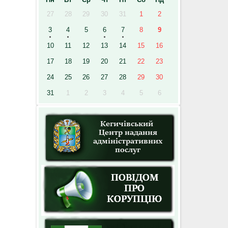
27
28
29
30
31
1
2
3
4
5
6
7
8
9
10
11
12
13
14
15
16
17
18
19
20
21
22
23
24
25
26
27
28
29
30
31
1
2
3
4
5
6