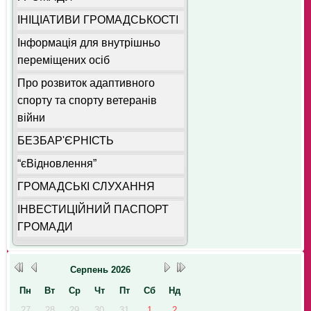
ІНІЦІАТИВИ ГРОМАДСЬКОСТІ
Інформація для внутрішньо
переміщених осіб
Про розвиток адаптивного
спорту та спорту ветеранів
війни
БЕЗБАР'ЄРНІСТЬ
“єВідновлення”
ГРОМАДСЬКІ СЛУХАННЯ
ІНВЕСТИЦІЙНИЙ ПАСПОРТ
ГРОМАДИ
Серпень
2026
Пн
Вт
Ср
Чт
Пт
Сб
Нд
27
28
29
30
31
1
2