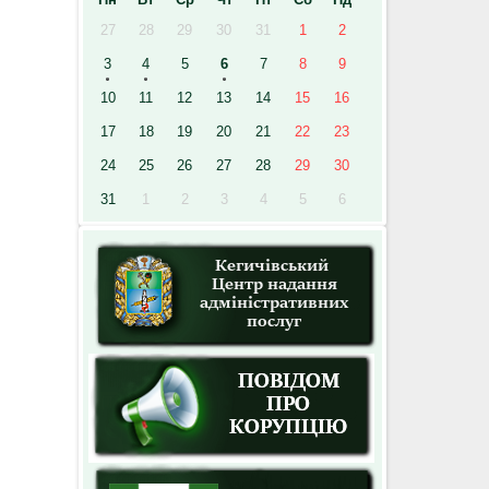
27
28
29
30
31
1
2
3
4
5
6
7
8
9
10
11
12
13
14
15
16
17
18
19
20
21
22
23
24
25
26
27
28
29
30
31
1
2
3
4
5
6