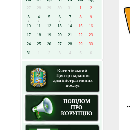
27
28
29
30
31
1
2
3
4
5
6
7
8
9
10
11
12
13
14
15
16
17
18
19
20
21
22
23
24
25
26
27
28
29
30
31
1
2
3
4
5
6