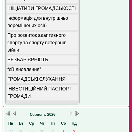
ІНІЦІАТИВИ ГРОМАДСЬКОСТІ
Інформація для внутрішньо
переміщених осіб
Про розвиток адаптивного
спорту та спорту ветеранів
війни
БЕЗБАР'ЄРНІСТЬ
“єВідновлення”
ГРОМАДСЬКІ СЛУХАННЯ
ІНВЕСТИЦІЙНИЙ ПАСПОРТ
ГРОМАДИ
Серпень
2026
Пн
Вт
Ср
Чт
Пт
Сб
Нд
27
28
29
30
31
1
2