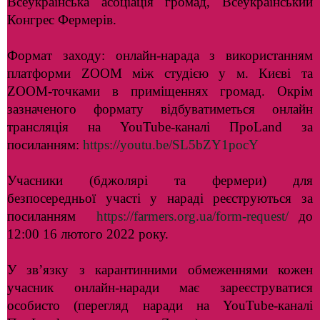
Всеукраїнська асоціація громад, Всеукраїнський
Конгрес Фермерів.
Формат заходу: онлайн-нарада з використанням
платформи ZOOM між студією у м. Києві та
ZOOM-точками в приміщеннях громад. Окрім
зазначеного формату відбуватиметься онлайн
трансляція на YouTube-каналі ПроLand за
посиланням:
https://youtu.be/SL5bZY1pocY
Учасники (бджолярі та фермери) для
безпосередньої участі у нараді реєструються за
посиланням
https://farmers.org.ua/form-request/
до
12:00 16 лютого 2022 року.
У зв’язку з карантинними обмеженнями кожен
учасник онлайн-наради має зареєструватися
особисто (перегляд наради на YouTube-каналі