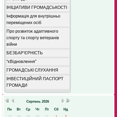
ІНІЦІАТИВИ ГРОМАДСЬКОСТІ
Інформація для внутрішньо
переміщених осіб
Про розвиток адаптивного
спорту та спорту ветеранів
війни
БЕЗБАР'ЄРНІСТЬ
“єВідновлення”
ГРОМАДСЬКІ СЛУХАННЯ
ІНВЕСТИЦІЙНИЙ ПАСПОРТ
ГРОМАДИ
Серпень
2026
Пн
Вт
Ср
Чт
Пт
Сб
Нд
27
28
29
30
31
1
2