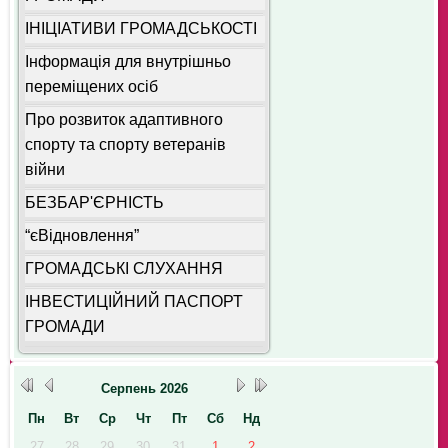
ІНІЦІАТИВИ ГРОМАДСЬКОСТІ
Інформація для внутрішньо
переміщених осіб
Про розвиток адаптивного
спорту та спорту ветеранів
війни
БЕЗБАР'ЄРНІСТЬ
“єВідновлення”
ГРОМАДСЬКІ СЛУХАННЯ
ІНВЕСТИЦІЙНИЙ ПАСПОРТ
ГРОМАДИ
Серпень
2026
Пн
Вт
Ср
Чт
Пт
Сб
Нд
27
28
29
30
31
1
2