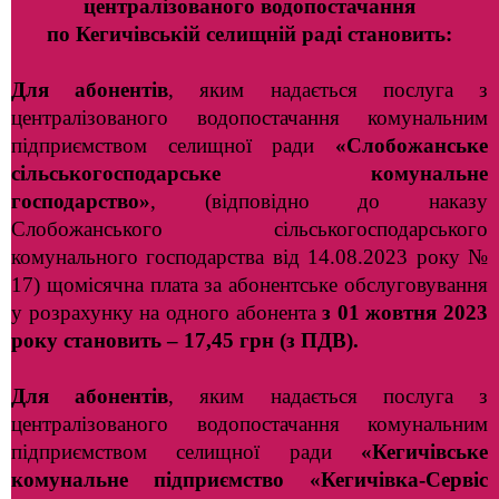
централізованого водопостачання
по Кегичівській селищній раді
становить:
Для абонентів
, яким надається послуга з
централізованого водопостачання комунальним
підприємством селищної ради
«Слобожанське
сільськогосподарське комунальне
господарство»
, (відповідно до наказу
Слобожанського сільськогосподарського
комунального господарства
від 14.08.2023 року №
17) щомісячна плата за абонентське
обслуговування
у розрахунку на одного абонента
з 01 жовтня 2023
року
становить – 17,45 грн (з ПДВ).
Для абонентів
, яким надається послуга з
централізованого водопостачання комунальним
підприємством селищної ради
«Кегичівське
комунальне підприємство «Кегичівка-Сервіс