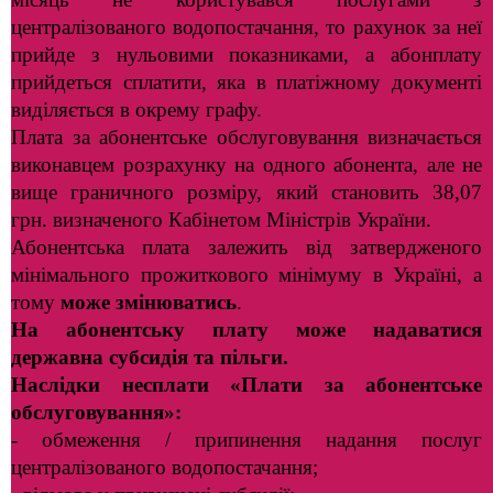
централізованого водопостачання, то рахунок за неї
прийде з нульовими показниками,
а абонплату
прийдеться сплатити, яка в платіжному документі
виділяється
в окрему графу.
Плата за абонентське обслуговування визначається
виконавцем розрахунку на одного абонента, але не
вище граничного розміру, який становить 38,07
грн. визначеного Кабінетом Міністрів України.
Абонентська плата залежить від затвердженого
мінімального прожиткового мінімуму в Україні, а
тому
може змінюватись
.
На
а
бонентськ
у
плат
у
може
нада
ватися
державна субсидія
та пільги
.
Наслідки несплати
«
Плати за абонентське
обслуговування
»
:
- обмеження / припинення надання послуг
централізованого водопостачання;