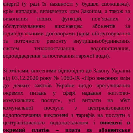
енергії (у разі їх наявності у будівлі споживача),
крім випадків, визначених цим Законом, а також за
виконання інших функцій, пов’язаних
з
обслуговуванням виконавцем абонентів за
індивідуальними договорами (крім обслуговування
та поточного ремонту внутрішньобудинкових
систем теплопостачання, водопостачання,
водовідведення та постачання гарячої води).
Зі змінами, внесеними відповідно до Закону України
від 03.12.2020 року
№ 1060-ІХ «Про внесення змін
до деяких законів України щодо врегулювання
окремих питань у сфері надання житлово-
комунальних послуг», усі витрати
на збут
комунальної послуги з централізованого
водопостачання виключені
з тарифів на послуги з
централізованого водопостачання і
виведені в
окремий платіж – плата за абонентське