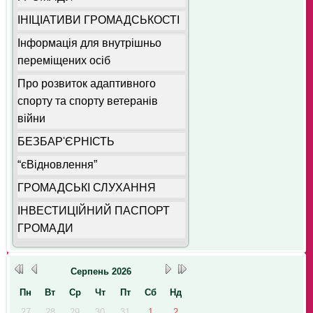
ІНІЦІАТИВИ ГРОМАДСЬКОСТІ
Інформація для внутрішньо
переміщених осіб
Про розвиток адаптивного
спорту та спорту ветеранів
війни
БЕЗБАР'ЄРНІСТЬ
“єВідновлення”
ГРОМАДСЬКІ СЛУХАННЯ
ІНВЕСТИЦІЙНИЙ ПАСПОРТ
ГРОМАДИ
Серпень
2026
Пн
Вт
Ср
Чт
Пт
Сб
Нд
27
28
29
30
31
1
2