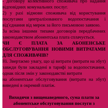
- договору колективного споживача про надання
відповідних комунальних послуг.
2) у разі відмови споживача від користування
послугами централізованого водопостачання і
від′єднання від мереж за його письмовою заявою.
За всіма іншими типами договорів передбачених
законодавством абонентська плата сплачується.
ЧИ Є ПЛАТА ЗА АБОНЕНСЬКЕ
ОБСЛУГОВУВАННЯ НОВИМИ ВИТРАТАМИ
ДЛЯ СПОЖИВАЧІВ?
Ні. Звертаємо увагу, що ці витрати (витрати на збут)
завжди були закладені в тарифі за водопостачання,
однак після змін у законодавстві витрати
на абонентське обслуговування (витрати на збут)
виведені в окремий платіж.
Виходячи з вищенаведеного
,
сума плати за
абонентське обслуговування послуг
и
з