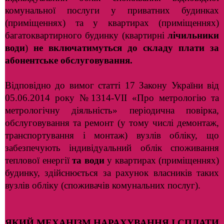
комунальної послуги у приватних будинках
(приміщеннях)
та у квартирах (приміщеннях)
багатоквартирного будинку (квартирні
лічильники
води
)
не включатимуться до складу плати за
абонентське обслуговування.
Відповідно до вимог статті 17 Закону України від
05.06.2014 року
№1314-VII «Про метрологію та
метрологічну діяльність» періодична повірка,
обслуговування та ремонт (у тому числі демонтаж,
транспортування і монтаж) вузлів обліку, що
забезпечують індивідуальний облік споживання
теплової енергії
та води
у квартирах (приміщеннях)
будинку, здійснюється за рахунок власників таких
вузлів обліку (споживачів комунальних послуг).
ЯКИЙ МЕХАНІЗМ НАРАХУВАННЯ І СПЛАТИ