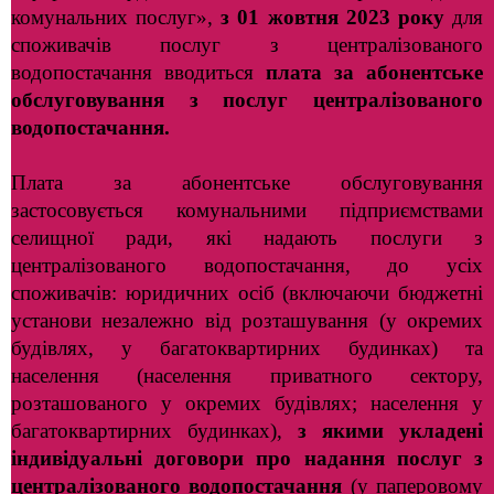
комунальних послуг»,
з 01 жовтня 2023 року
для
споживачів послуг
з централізованого
водопостачання вводиться
плата за абонентське
обслуговування
з послуг централізованого
водопостачання.
Плата за абонентське обслуговування
застосовується комунальними підприємствами
селищної ради, які надають послуги з
централізованого водопостачання, до усіх
споживачів: юридичних осіб (включаючи бюджетні
установи незалежно від розташування (у окремих
будівлях, у багатоквартирних будинках) та
населення (населення приватного сектору,
розташованого
у окремих будівлях; населення у
багатоквартирних будинках),
з якими укладені
індивідуальні договори про надання послуг з
централізованого водопостачання
(у паперовому