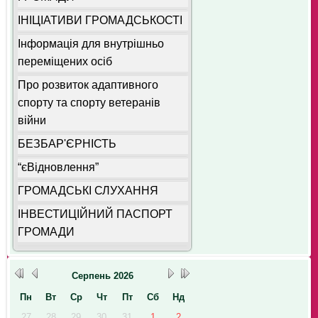
ІНІЦІАТИВИ ГРОМАДСЬКОСТІ
Інформація для внутрішньо
переміщених осіб
Про розвиток адаптивного
спорту та спорту ветеранів
війни
БЕЗБАР'ЄРНІСТЬ
“єВідновлення”
ГРОМАДСЬКІ СЛУХАННЯ
ІНВЕСТИЦІЙНИЙ ПАСПОРТ
ГРОМАДИ
Серпень
2026
Пн
Вт
Ср
Чт
Пт
Сб
Нд
27
28
29
30
31
1
2