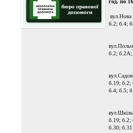
год. по 1
вул.Нова б
б.2; б.4; б
вул.Польов
б.2; б.2А; 
вул.Садова
б.19; б.2;
б.4; б.5; б
вул.Шкільн
б.19; б.2;
б.30; б.31;