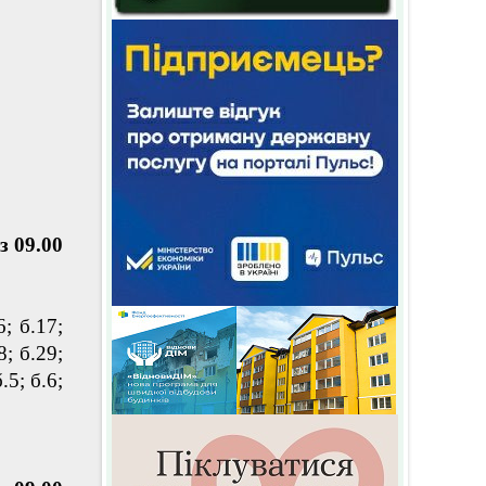
з 09.00
6; б.17;
8; б.29;
.5; б.6;