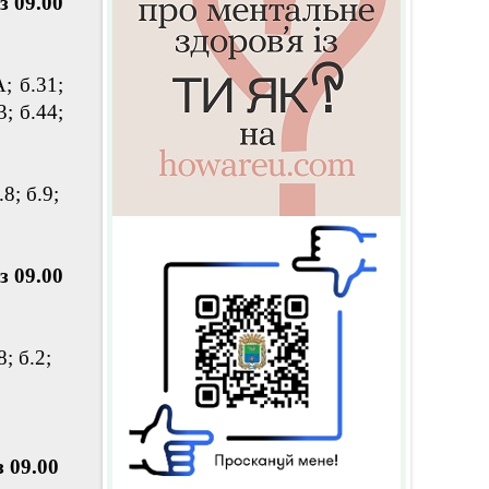
з 09.00
А; б.31;
3; б.44;
.8; б.9;
з 09.00
8; б.2;
 09.00