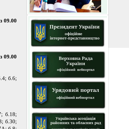
з 09.00
з 09.00
.4; б.6;
7; б.18;
3; б.30;
7А; б.8;