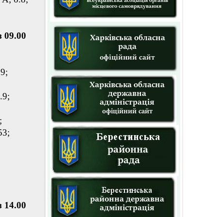
 09.00
.9;
.9;
;
53;
 14.00