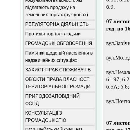
комунальної власності, які
б.9.
підлягають продажу на
земельних торгах (аукціонах)
07 листо
РЕГУЛЯТОРНА ДІЯЛЬНІСТЬ
год. по 1
Протидія торгівлі людьми
вул.Зарічна
ГРОМАДСЬКІ ОБГОВОРЕННЯ
Пам'ятки щодо дій населення в
вул.Молоді
надзвичайних ситуаціях
ЗАХИСТ ПРАВ СПОЖИВАЧІВ
вул.Незале
б.197; б.2;
ОБ'ЄКТИ ПРАВА ВЛАСНОСТІ
б.5А; б.6; 
ТЕРИТОРІАЛЬНОЇ ГРОМАДИ
ПРИРОДОЗАПОВІДНИЙ
вул.Почтов
ФОНД
КОНСУЛЬТАЦІЇ З
ГРОМАДСЬКІСТЮ
07 листо
ПОЛІЦЕЙСЬКИЙ ОФІЦЕР