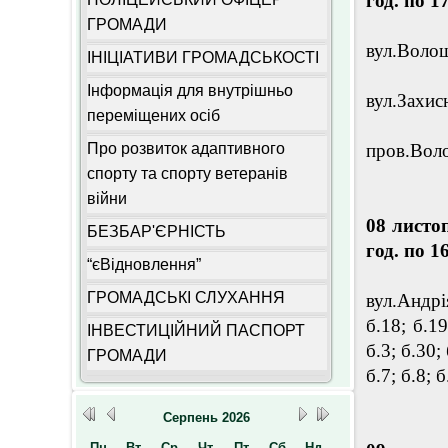
год. по 1
ГРОМАДИ
вул.Волоши
ІНІЦІАТИВИ ГРОМАДСЬКОСТІ
Інформація для внутрішньо
вул.Захисн
переміщених осіб
Про розвиток адаптивного
пров.Воло
спорту та спорту ветеранів
війни
08 листо
БЕЗБАР'ЄРНІСТЬ
год. по 1
“єВідновлення”
ГРОМАДСЬКІ СЛУХАННЯ
вул.Андрія
б.18; б.19
ІНВЕСТИЦІЙНИЙ ПАСПОРТ
б.3; б.30; 
ГРОМАДИ
б.7; б.8; б
Серпень
2026
Пн
Вт
Ср
Чт
Пт
Сб
Нд