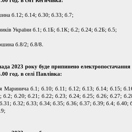
7.00 год. в смт Кегичівка:
на б.12; б.14; б.30; б.33; б.7;
иків України б.1; б.1Б; б.1К; б.2; б.24; б.2Б; б.5;
шина б.8/2; б.8/8.
пада 2023 року буде припинено електропостачання 
6.00 год. в селі Павлівка:
 Маринича б.1; б.10; б.11; б.12; б.13; б.14; б.15; б.1
; б.2; б.20; б.21; б.22; б.23; б.24; б.25; б.26; б.27; б.2
б.31; б.32; б.33; б.34; б.35; б.36; б.37; б.39; б.4; б.40; б
.9;