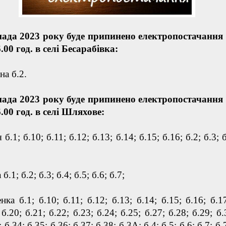
пада 2023 року буде припинено електропостачання 
6.00 год. в селі Бесарабівка:
на б.2.
пада 2023 року буде припинено електропостачання 
6.00 год. в селі Шляхове:
 б.1; б.10; б.11; б.12; б.13; б.14; б.15; б.16; б.2; б.3; б
б.1; б.2; б.3; б.4; б.5; б.6; б.7;
нка б.1; б.10; б.11; б.12; б.13; б.14; б.15; б.16; б.1
 б.20; б.21; б.22; б.23; б.24; б.25; б.27; б.28; б.29; б.
; б.34; б.35; б.36; б.37; б.38; б.3А; б.4; б.5; б.6; б.7; б.