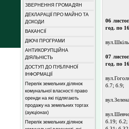
ЗВЕРНЕННЯ ГРОМАДЯН
ДЕКЛАРАЦІЇ ПРО МАЙНО ТА
06 листо
ДОХОДИ
год. по 1
ВАКАНСІЇ
ДІЮЧІ ПРОГРАМИ
вул.Шкіль
АНТИКОРУПЦІЙНА
07 листо
ДІЯЛЬНІСТЬ
год. по 1
ДОСТУП ДО ПУБЛІЧНОЇ
ІНФОРМАЦІЇ
вул.Гоголя
Перелік земельних ділянок
б.7; б.9;
комунальної власності право
оренди на які підлягають
вул.Зелена 
продажу на земельних торгах
(аукціонах)
вул.Шевче
б.19; б.2;
Перелік земельних ділянок
б.31; б.32