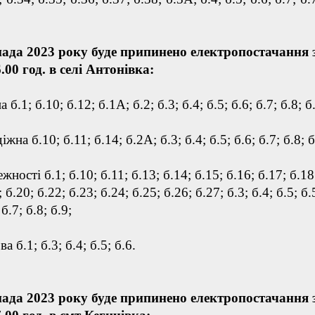
пада 2023 року буде припинено електропостачання з
6.00 год. в селі Антонівка:
 б.1; б.10; б.12; б.1А; б.2; б.3; б.4; б.5; б.6; б.7; б.8; б
жна б.10; б.11; б.14; б.2А; б.3; б.4; б.5; б.6; б.7; б.8; б
жності б.1; б.10; б.11; б.13; б.14; б.15; б.16; б.17; б.18
 б.20; б.22; б.23; б.24; б.25; б.26; б.27; б.3; б.4; б.5; б.
б.7; б.8; б.9;
а б.1; б.3; б.4; б.5; б.6.
пада 2023 року буде припинено електропостачання з