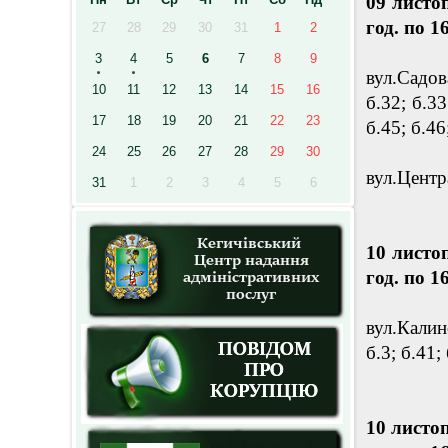
09 листо
год. по 1
27
28
29
30
31
1
2
3
4
5
6
7
8
9
вул.Садова
10
11
12
13
14
15
16
б.32; б.33
17
18
19
20
21
22
23
б.45; б.46
24
25
26
27
28
29
30
вул.Центра
31
1
2
3
4
5
6
10 листо
год. по 1
вул.Калино
б.3; б.41; 
10 листо