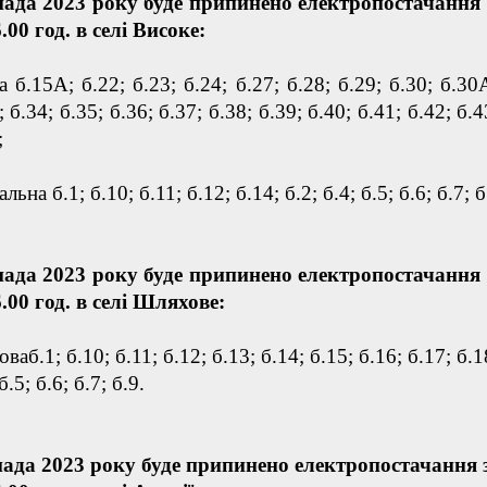
пада 2023 року буде припинено електропостачання 
6.00 год. в селі Високе:
 б.15А; б.22; б.23; б.24; б.27; б.28; б.29; б.30; б.30
; б.34; б.35; б.36; б.37; б.38; б.39; б.40; б.41; б.42; б.4
;
льна б.1; б.10; б.11; б.12; б.14; б.2; б.4; б.5; б.6; б.7; б
пада 2023 року буде припинено електропостачання 
6.00 год. в селі Шляхове:
ваб.1; б.10; б.11; б.12; б.13; б.14; б.15; б.16; б.17; б.1
б.5; б.6; б.7; б.9.
пада 2023 року буде припинено електропостачання з