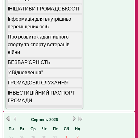
ІНІЦІАТИВИ ГРОМАДСЬКОСТІ
Інформація для внутрішньо
переміщених осіб
Про розвиток адаптивного
спорту та спорту ветеранів
війни
БЕЗБАР'ЄРНІСТЬ
“єВідновлення”
ГРОМАДСЬКІ СЛУХАННЯ
ІНВЕСТИЦІЙНИЙ ПАСПОРТ
ГРОМАДИ
Серпень
2026
Пн
Вт
Ср
Чт
Пт
Сб
Нд
27
28
29
30
31
1
2