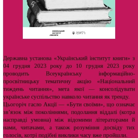
Державна установа «Український інститут книги» з
04 грудня 2023 року до 10 грудня 2023 року
проводить Всеукраїнську інформаційно-
просвітницьку тематичну акцію «Національний
тиждень читання», мета якої — консолідувати
українське суспільство навколо читання як тренду.
Цьогоріч гасло Акції — «Бути своїми», що означає
зв’язок між поколіннями, подолання віддалі (котра
насправді умовна) між відомими літераторами й
нами, читачами, а також розуміння досвіду тих
голосів, котрі подібні виклики часу вже пройшли.