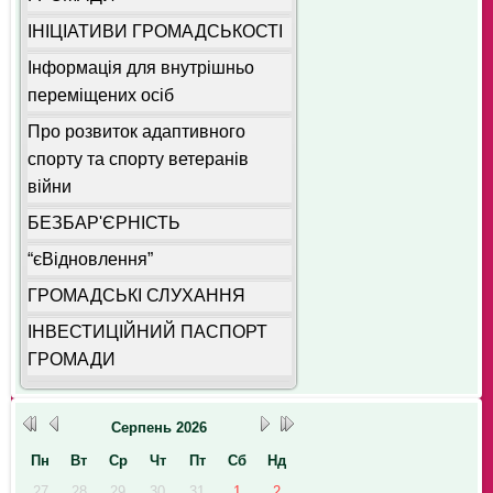
ІНІЦІАТИВИ ГРОМАДСЬКОСТІ
Інформація для внутрішньо
переміщених осіб
Про розвиток адаптивного
спорту та спорту ветеранів
війни
БЕЗБАР'ЄРНІСТЬ
“єВідновлення”
ГРОМАДСЬКІ СЛУХАННЯ
ІНВЕСТИЦІЙНИЙ ПАСПОРТ
ГРОМАДИ
Серпень
2026
Пн
Вт
Ср
Чт
Пт
Сб
Нд
27
28
29
30
31
1
2