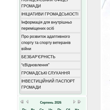
ГРОМАДИ
ІНІЦІАТИВИ ГРОМАДСЬКОСТІ
Інформація для внутрішньо
переміщених осіб
Про розвиток адаптивного
спорту та спорту ветеранів
війни
БЕЗБАР'ЄРНІСТЬ
“єВідновлення”
ГРОМАДСЬКІ СЛУХАННЯ
ІНВЕСТИЦІЙНИЙ ПАСПОРТ
ГРОМАДИ
Серпень
2026
Пн
Вт
Ср
Чт
Пт
Сб
Нд