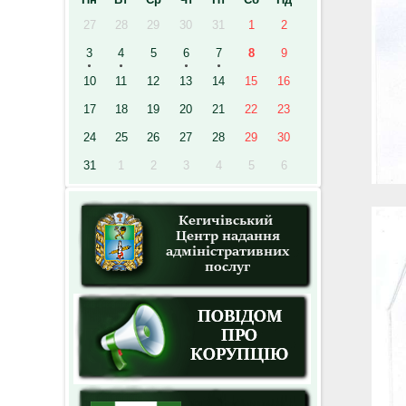
27
28
29
30
31
1
2
3
4
5
6
7
8
9
10
11
12
13
14
15
16
17
18
19
20
21
22
23
24
25
26
27
28
29
30
31
1
2
3
4
5
6