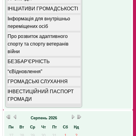
ІНІЦІАТИВИ ГРОМАДСЬКОСТІ
Інформація для внутрішньо
переміщених осіб
Про розвиток адаптивного
спорту та спорту ветеранів
війни
БЕЗБАР'ЄРНІСТЬ
“єВідновлення”
ГРОМАДСЬКІ СЛУХАННЯ
ІНВЕСТИЦІЙНИЙ ПАСПОРТ
ГРОМАДИ
Серпень
2026
Пн
Вт
Ср
Чт
Пт
Сб
Нд
27
28
29
30
31
1
2