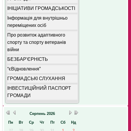
ІНІЦІАТИВИ ГРОМАДСЬКОСТІ
Інформація для внутрішньо
переміщених осіб
Про розвиток адаптивного
спорту та спорту ветеранів
війни
БЕЗБАР'ЄРНІСТЬ
“єВідновлення”
ГРОМАДСЬКІ СЛУХАННЯ
ІНВЕСТИЦІЙНИЙ ПАСПОРТ
ГРОМАДИ
Серпень
2026
Пн
Вт
Ср
Чт
Пт
Сб
Нд
27
28
29
30
31
1
2