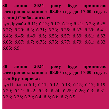
30 липня 2024 року буде припинено
електропостачання з 08.00 год. до 17.00 год. в
селищі Слобожанське:
вул.Дружби б.11; б.13; б.17; б.19; б.21; б.23; б.25;
б.27; б.29; б.3; б.31; б.33; б.35; б.37; б.39; б.41;
б.43; б.45; б.49; б.5; б.53; б.57; б.59; б.61; б.63;
б.65; б.67; б.7; б.73; б.75; б.77; б.79; б.81; б.83;
б.85; б.9.
30 липня 2024 року буде припинено
електропостачання з 08.00 год. до 17.00 год. в
селі Крутоярівка:
вул.Шкільна б.1; б.11; б.12; б.13; б.15; б.17; б.19;
б.20; б.21; б.22; б.23; б.24; б.25; б.26; б.3; б.31;
б.33; б.35; б.39; б.4; б.5; б.6; б.7; б.9.