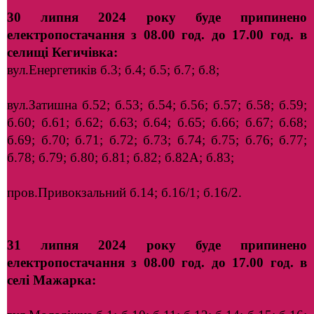
30 липня 2024 року
буде припинено
електропостачання з 08.00 год. до 17.00 год. в
селищі
Кегичівка:
вул.Енергетиків б.3; б.4; б.5; б.7; б.8;
вул.Затишна б.52; б.53; б.54; б.56; б.57; б.58; б.59;
б.60; б.61; б.62; б.63; б.64; б.65; б.66; б.67; б.68;
б.69; б.70; б.71; б.72; б.73; б.74; б.75; б.76; б.77;
б.78; б.79; б.80; б.81; б.82; б.82А; б.83;
пров.Привокзальний б.14; б.16/1; б.16/2.
31 липня 2024 року буде припинено
електропостачання з 08.00 год. до 17.00 год. в
селі Мажарка: