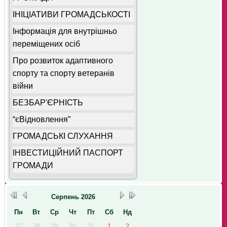
ІНІЦІАТИВИ ГРОМАДСЬКОСТІ
Інформація для внутрішньо
переміщених осіб
Про розвиток адаптивного
спорту та спорту ветеранів
війни
БЕЗБАР'ЄРНІСТЬ
“єВідновлення”
ГРОМАДСЬКІ СЛУХАННЯ
ІНВЕСТИЦІЙНИЙ ПАСПОРТ
ГРОМАДИ
Серпень
2026
Пн
Вт
Ср
Чт
Пт
Сб
Нд
27
28
29
30
31
1
2