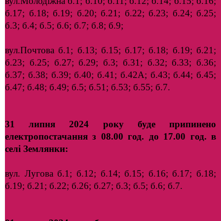
вул.Молодіжна б.1; б.10; б.11; б.12; б.14; б.15; б.16;
б.17; б.18; б.19; б.20; б.21; б.22; б.23; б.24; б.25;
б.3; б.4; б.5; б.6; б.7; б.8; б.9;
вул.Почтова б.1; б.13; б.15; б.17; б.18; б.19; б.21;
б.23; б.25; б.27; б.29; б.3; б.31; б.32; б.33; б.36;
б.37; б.38; б.39; б.40; б.41; б.42А; б.43; б.44; б.45;
б.47; б.48; б.49; б.5; б.51; б.53; б.55; б.7.
31 липня 2024 року буде припинено
електропостачання з 08.00 год. до 17.00 год. в
селі Землянки:
вул. Лугова б.1; б.12; б.14; б.15; б.16; б.17; б.18;
б.19; б.21; б.22; б.26; б.27; б.3; б.5; б.6; б.7.