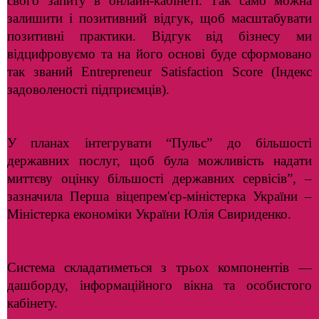
свого запиту в онлайн-кабінеті. Так само можна
залишити і позитивний відгук, щоб масштабувати
позитивні практики. Відгук від бізнесу ми
відцифровуємо та на його основі буде сформовано
так званий Entrepreneur Satisfaction Score (Індекс
задоволеності підприємців).
У планах інтегрувати “Пульс” до більшості
державних послуг, щоб була можливість надати
миттєву оцінку більшості державних сервісів”, –
зазначила Перша віцепрем'єр-міністерка України –
Міністерка економіки України Юлія Свириденко.
Система складатиметься з трьох компонентів —
дашборду, інформаційного вікна та особистого
кабінету.