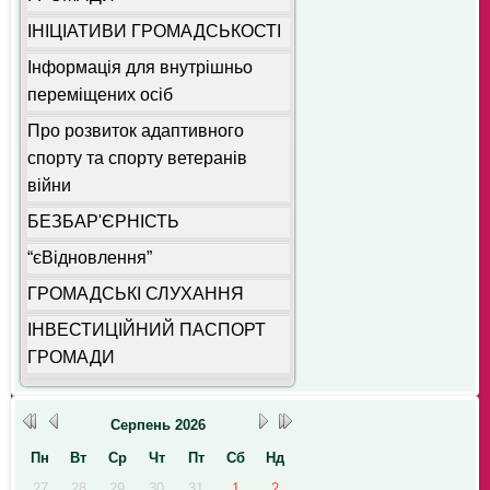
ІНІЦІАТИВИ ГРОМАДСЬКОСТІ
Інформація для внутрішньо
переміщених осіб
Про розвиток адаптивного
спорту та спорту ветеранів
війни
БЕЗБАР'ЄРНІСТЬ
“єВідновлення”
ГРОМАДСЬКІ СЛУХАННЯ
ІНВЕСТИЦІЙНИЙ ПАСПОРТ
ГРОМАДИ
Серпень
2026
Пн
Вт
Ср
Чт
Пт
Сб
Нд
27
28
29
30
31
1
2