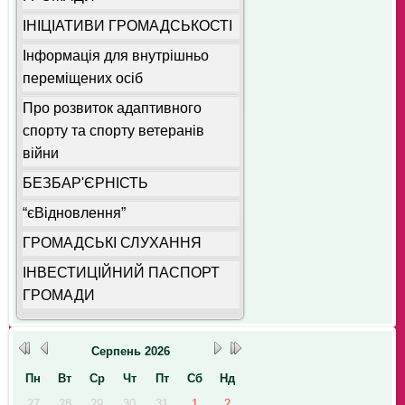
ІНІЦІАТИВИ ГРОМАДСЬКОСТІ
Інформація для внутрішньо
переміщених осіб
Про розвиток адаптивного
спорту та спорту ветеранів
війни
БЕЗБАР'ЄРНІСТЬ
“єВідновлення”
ГРОМАДСЬКІ СЛУХАННЯ
ІНВЕСТИЦІЙНИЙ ПАСПОРТ
ГРОМАДИ
Серпень
2026
Пн
Вт
Ср
Чт
Пт
Сб
Нд
27
28
29
30
31
1
2