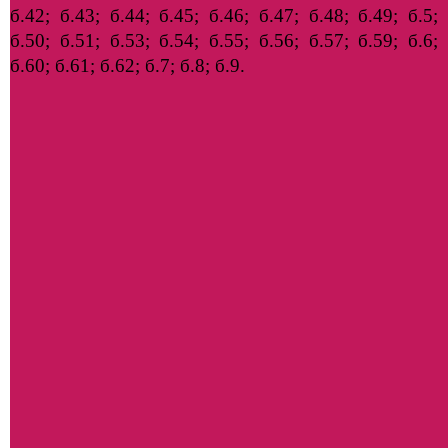
б.42; б.43; б.44; б.45; б.46; б.47; б.48; б.49; б.5;
б.50; б.51; б.53; б.54; б.55; б.56; б.57; б.59; б.6;
б.60; б.61; б.62; б.7; б.8; б.9.