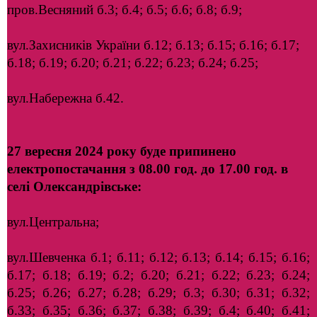
пров.Весняний б.3; б.4; б.5; б.6; б.8; б.9;
вул.Захисників України б.12; б.13; б.15; б.16; б.17;
б.18; б.19; б.20; б.21; б.22; б.23; б.24; б.25;
вул.Набережна б.42.
27 вересня 2024 року буде припинено
електропостачання з 08.00 год. до 17.00 год. в
селі Олександрівське:
вул.Центральна;
вул.Шевченка б.1; б.11; б.12; б.13; б.14; б.15; б.16;
б.17; б.18; б.19; б.2; б.20; б.21; б.22; б.23; б.24;
б.25; б.26; б.27; б.28; б.29; б.3; б.30; б.31; б.32;
б.33; б.35; б.36; б.37; б.38; б.39; б.4; б.40; б.41;