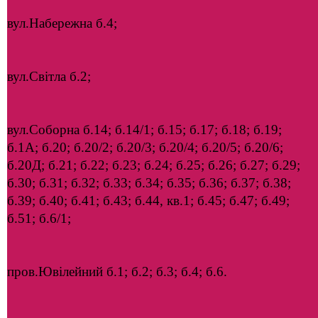
вул.Набережна б.4;
вул.Світла б.2;
вул.Соборна б.14; б.14/1; б.15; б.17; б.18; б.19;
б.1А; б.20; б.20/2; б.20/3; б.20/4; б.20/5; б.20/6;
б.20Д; б.21; б.22; б.23; б.24; б.25; б.26; б.27; б.29;
б.30; б.31; б.32; б.33; б.34; б.35; б.36; б.37; б.38;
б.39; б.40; б.41; б.43; б.44, кв.1; б.45; б.47; б.49;
б.51; б.6/1;
пров.Ювілейний б.1; б.2; б.3; б.4; б.6.