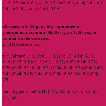
кв.2; б.3, кв.1; б.3, кв.2; б.3, кв.3; б.3, кв.4; б.4, кв.1;
б.4, кв.3; б.4, кв.4; б.4В; б.9А.
26 вересня 2024 року буде припинено
електропостачання з 08.00 год. до 17.00 год. в
селищі Слобожанське:
вул.Покровська б.2;
вул.Світла б.1; б.10; б.11; б.12; б.13; б.14; б.15;
б.16; б.17; б.18; б.19; б.21; б.22; б.23; б.24; б.25;
б.26; б.28; б.3; б.30; б.32; б.34; б.36; б.38; б.4; б.40;
б.42; б.44; б.46; б.48; б.5; б.50; б.52; б.6; б.7; б.8;
б.9;
пров.Будівельний б.11; б.1А; б.2; б.3; б.4; б.5; б.6;
б.7; б.9;