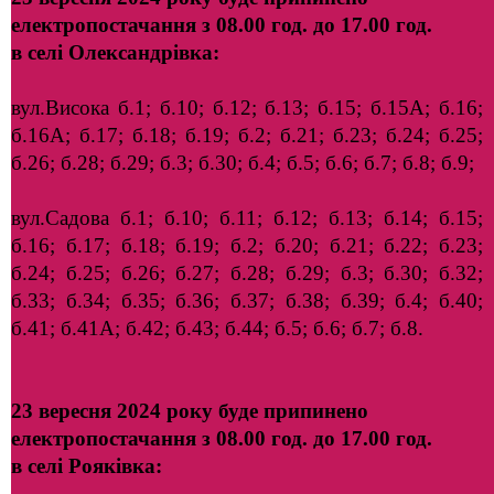
електропостачання з 08.00 год. до 17.00 год.
в
селі
Олександрівка:
вул.Висока б.1; б.10; б.12; б.13; б.15; б.15А; б.16;
б.16А; б.17; б.18; б.19; б.2; б.21; б.23; б.24; б.25;
б.26; б.28; б.29; б.3; б.30; б.4; б.5; б.6; б.7; б.8; б.9;
вул.Садова б.1; б.10; б.11; б.12; б.13; б.14; б.15;
б.16; б.17; б.18; б.19; б.2; б.20; б.21; б.22; б.23;
б.24; б.25; б.26; б.27; б.28; б.29; б.3; б.30; б.32;
б.33; б.34; б.35; б.36; б.37; б.38; б.39; б.4; б.40;
б.41; б.41А; б.42; б.43; б.44; б.5; б.6; б.7; б.8.
23 вересня 2024 року буде припинено
електропостачання з 08.00 год. до 17.00 год.
в
селі
Рояківка: