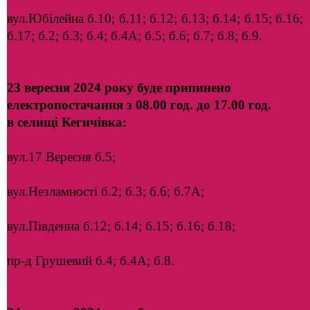
вул.Юбілейна б.10; б.11; б.12; б.13; б.14; б.15; б.16;
б.17; б.2; б.3; б.4; б.4А; б.5; б.6; б.7; б.8; б.9.
23 вересня 2024 року буде припинено
електропостачання з 08.00 год. до 17.00 год.
в селищі Кегичівка:
вул.17 Вересня б.5;
вул.Незламності б.2; б.3; б.6; б.7А;
вул.Південна б.12; б.14; б.15; б.16; б.18;
пр-д Грушевий б.4; б.4А; б.8.