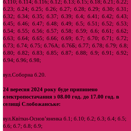
б.110; б.114; б.116; б.12; б.13; б.15; б.18; б.21; б.22;
б.23; б.24; б.25; б.26; б.27; б.28; б.29; б.30; б.31;
б.32; б.34; б.35; б.37; б.39; б.4; б.41; б.42; б.43;
б.45; б.46; б.47; б.48; б.49; б.5; б.51; б.52; б.53;
б.54; б.55; б.56; б.57; б.58; б.59; б.6; б.61; б.62;
б.63; б.64; б.65; б.66; б.69; б.7; б.70; б.71; б.72;
б.73; б.74; б.75; б.76А; б.76Б; б.77; б.78; б.79; б.8;
б.80; б.82; б.83; б.85; б.87; б.88; б.9; б.91; б.92;
б.94; б.96; б.98;
вул.Соборна б.20.
24 вересня 2024 року буде припинено
електропостачання з 08.00 год. до 17.00 год. в
селищі Слобожанське:
вул.Квітки-Основ’яненка б.1; б.10; б.2; б.3; б.4; б.5;
б.6; б.7; б.8; б.9;