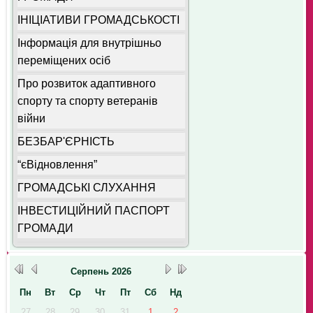
ІНІЦІАТИВИ ГРОМАДСЬКОСТІ
Інформація для внутрішньо
переміщених осіб
Про розвиток адаптивного
спорту та спорту ветеранів
війни
БЕЗБАР'ЄРНІСТЬ
“єВідновлення”
ГРОМАДСЬКІ СЛУХАННЯ
ІНВЕСТИЦІЙНИЙ ПАСПОРТ
ГРОМАДИ
Серпень
2026
Пн
Вт
Ср
Чт
Пт
Сб
Нд
27
28
29
30
31
1
2