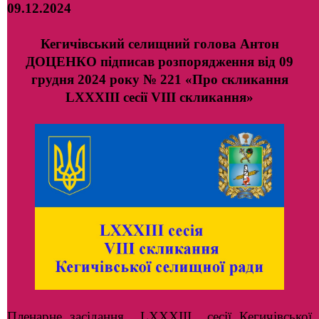
09.12.2024
Кегичівський селищний голова Антон
ДОЦЕНКО підписав розпорядження від 09
грудня 2024 року № 221 «Про скликання
LXXXІІІ сесії VIII скликання»
Пленарне засідання LХХXІІІ сесії Кегичівської