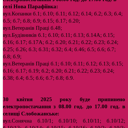
селі Нова Парафіївка:
вул.Копанки б.1; б.10; б.11; б.12; б.14; б.2; б.3; б.4;
б.5; б.7; б.8; б.9; б.15; б.17; б.20;
вул.Ветеранів Праці б.48;
вул.Будівників б.1; б.10; б.11; б.13; б.14А; б.15;
б.16; б.17; б.17А; б.2; б.20; б.21; б.22; б.23; б.24;
б.25; б.26; б.3; б.31; б.32; б.4; б.46; б.5; б.6; б.7;
б.8; б.9;
вул.Ветеранів Праці б.1; б.10; б.11; б.12; б.13; б.15;
б.16; б.17; б.19; б.2; б.20; б.21; б.22; б.23; б.24;
б.38; б.4; б.5; б.6; б.7; б.8; б.9.
30 квітня 2025 року буде припинено
електропостачання з 08.00 год. до 17.00 год. в
селищі Слобожанське:
вул.Сонячна б.10/1; б.10/10; б.10/11; б.10/12;
б.10/13; б.10/14; б.10/15; б.10/16; б.10/2; б.10/3;