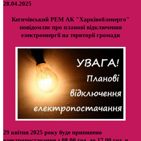
28.04.2025
Кегичівський РЕМ АК "Харківобленерго"
повідомляє про планові відключення
електроенергії на території громади
29 квітня 2025 року буде припинено
електропостачання з 08.00 год. до 17.00 год. в