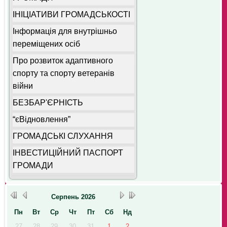
ІНІЦІАТИВИ ГРОМАДСЬКОСТІ
Інформація для внутрішньо
переміщених осіб
Про розвиток адаптивного
спорту та спорту ветеранів
війни
БЕЗБАР'ЄРНІСТЬ
“єВідновлення”
ГРОМАДСЬКІ СЛУХАННЯ
ІНВЕСТИЦІЙНИЙ ПАСПОРТ
ГРОМАДИ
Серпень
2026
Пн
Вт
Ср
Чт
Пт
Сб
Нд
27
28
29
30
31
1
2