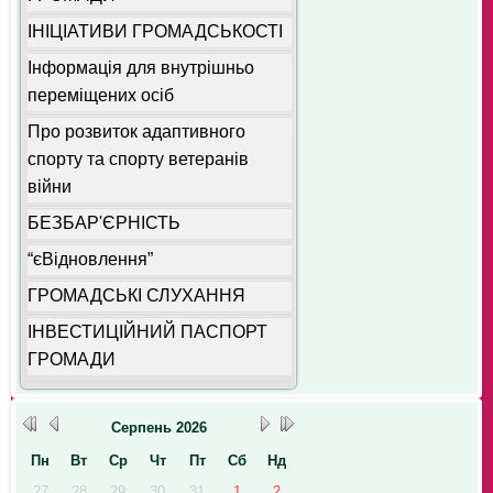
ІНІЦІАТИВИ ГРОМАДСЬКОСТІ
Інформація для внутрішньо
переміщених осіб
Про розвиток адаптивного
спорту та спорту ветеранів
війни
БЕЗБАР'ЄРНІСТЬ
“єВідновлення”
ГРОМАДСЬКІ СЛУХАННЯ
ІНВЕСТИЦІЙНИЙ ПАСПОРТ
ГРОМАДИ
Серпень
2026
Пн
Вт
Ср
Чт
Пт
Сб
Нд
27
28
29
30
31
1
2