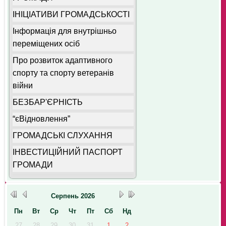
ІНІЦІАТИВИ ГРОМАДСЬКОСТІ
Інформація для внутрішньо
переміщених осіб
Про розвиток адаптивного
спорту та спорту ветеранів
війни
БЕЗБАР'ЄРНІСТЬ
“єВідновлення”
ГРОМАДСЬКІ СЛУХАННЯ
ІНВЕСТИЦІЙНИЙ ПАСПОРТ
ГРОМАДИ
Серпень
2026
Пн
Вт
Ср
Чт
Пт
Сб
Нд
27
28
29
30
31
1
2