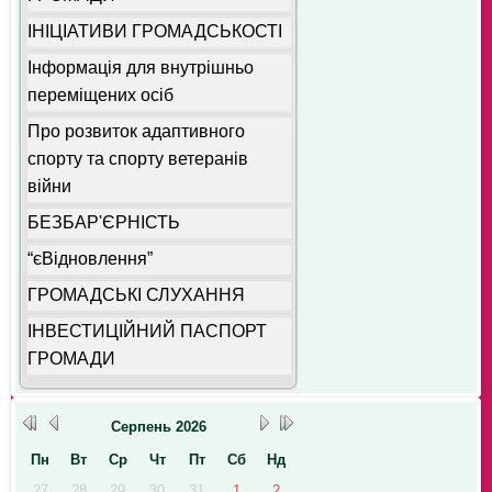
ІНІЦІАТИВИ ГРОМАДСЬКОСТІ
Інформація для внутрішньо
переміщених осіб
Про розвиток адаптивного
спорту та спорту ветеранів
війни
БЕЗБАР'ЄРНІСТЬ
“єВідновлення”
ГРОМАДСЬКІ СЛУХАННЯ
ІНВЕСТИЦІЙНИЙ ПАСПОРТ
ГРОМАДИ
Серпень
2026
Пн
Вт
Ср
Чт
Пт
Сб
Нд
27
28
29
30
31
1
2