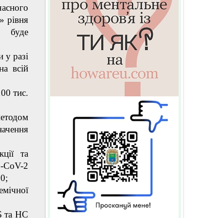
асного
» рівня
» буде
 у разі
на всій
00 тис.
методом
начення
кції та
-CoV-2
0;
емічної
Б та НС