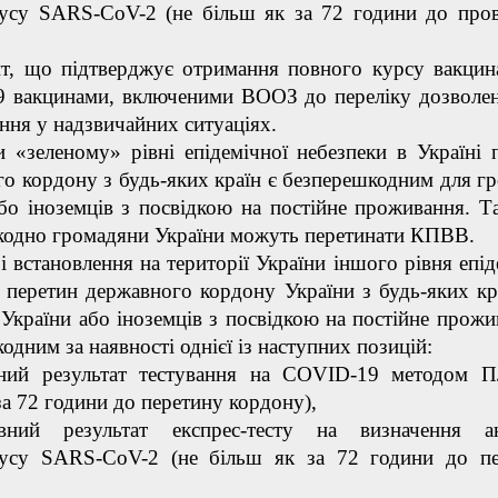
русу SARS-CoV-2 (не більш як за 72 години до про
т, що підтверджує отримання повного курсу вакцина
 вакцинами, включеними ВООЗ до переліку дозволе
ння у надзвичайних ситуаціях.
еному» рівні епідемічної небезпеки в Україні п
о кордону з будь-яких країн є безперешкодним для г
бо іноземців з посвідкою на постійне проживання. Т
кодно громадяни України можуть перетинати КПВВ.
тановлення на території України іншого рівня епід
 перетин державного кордону України з будь-яких кр
України або іноземців з посвідкою на постійне прожи
одним за наявності однієї із наступних позицій:
вний результат тестування на COVID-19 методом 
за 72 години до перетину кордону),
вний результат експрес-тесту на визначення ан
русу SARS-CoV-2 (не більш як за 72 години до п