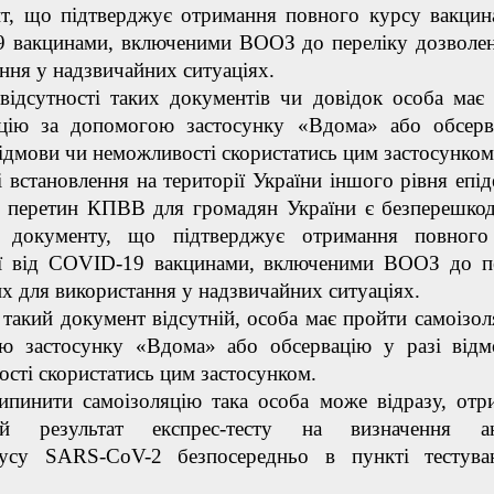
т, що підтверджує отримання повного курсу вакцина
 вакцинами, включеними ВООЗ до переліку дозволе
ння у надзвичайних ситуаціях.
тності таких документів чи довідок особа має 
яцію за допомогою застосунку «Вдома» або обсер
ідмови чи неможливості скористатись цим застосунком
тановлення на території України іншого рівня епід
и перетин КПВВ для громадян України є безперешко
і документу, що підтверджує отримання повного
ії від COVID-19 вакцинами, включеними ВООЗ до п
х для використання у надзвичайних ситуаціях.
ий документ відсутній, особа має пройти самоізол
ю застосунку «Вдома» або обсервацію у разі від
сті скористатись цим застосунком.
ти самоізоляцію така особа може відразу, отр
ний результат експрес-тесту на визначення ан
русу SARS-CoV-2 безпосередньо в пункті тестува