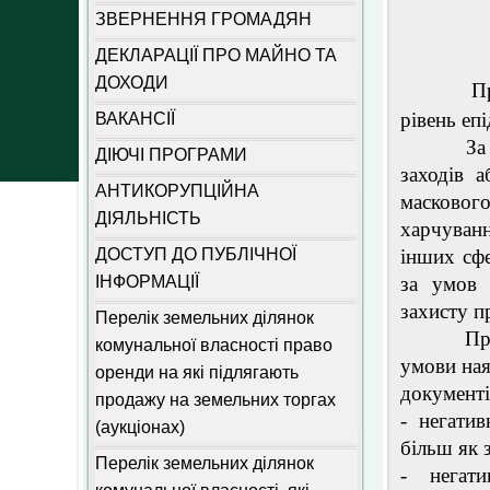
ЗВЕРНЕННЯ ГРОМАДЯН
ДЕКЛАРАЦІЇ ПРО МАЙНО ТА
ДОХОДИ
П
рівень еп
ВАКАНСІЇ
За таких
ДІЮЧІ ПРОГРАМИ
заходів 
АНТИКОРУПЦІЙНА
масково
ДІЯЛЬНІСТЬ
харчуванн
ДОСТУП ДО ПУБЛІЧНОЇ
інших сфе
ІНФОРМАЦІЇ
за умов 
захисту п
Перелік земельних ділянок
При цьо
комунальної власності право
умови ная
оренди на які підлягають
документі
продажу на земельних торгах
- негати
(аукціонах)
більш як 
Перелік земельних ділянок
- негати