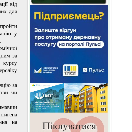
ції від
них для
пройти
вацію у
.
емічної
дним за
 курсу
ереліку
яцію за
мови чи
имавши
тигена
ння на