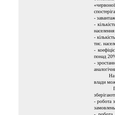
«червон
спостеріг
- завантаж
- кількіс
населення
- кількіс
тис. насел
- коефіці
понад 20
- зростанн
аналогічн
На «пома
влади мож
При зап
зберігают
- робота 
замовлень
- робота 