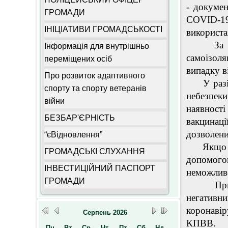
- докумен
ГРОМАДИ
COVID-19
ІНІЦІАТИВИ ГРОМАДСЬКОСТІ
використа
За відсу
Інформація для внутрішньо
самоізол
переміщених осіб
випадку в
Про розвиток адаптивного
У разі вс
спорту та спорту ветеранів
небезпек
війни
наявност
БЕЗБАР'ЄРНІСТЬ
вакцинац
дозволени
“єВідновлення”
Якщо так
ГРОМАДСЬКІ СЛУХАННЯ
допомого
ІНВЕСТИЦІЙНИЙ ПАСПОРТ
неможливо
ГРОМАДИ
Припини
негатив
коронаві
Серпень
2026
КПВВ.
Пн
Вт
Ср
Чт
Пт
Сб
Нд