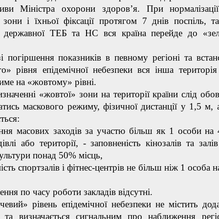
ативи Міністра охорони здоров’я. При нормалізаці
 зони і їхньої фіксації протягом 7 днів поспіль, т
 державної ТЕБ та НС вся країна перейде до «зе
огіршення показників в певному регіоні та встан
о» рівня епідемічної небезпеки вся інша територія
име на «жовтому» рівні.
ченні «жовтої» зони на території країни слід обов
тись маскового режиму, фізичної дистанції у 1,5 м, 
ться:
ння масових заходів за участю більш як 1 особи на 
івлі або території, - заповненість кінозалів та залі
культури понад 50% місць,
ість спортзалів і фітнес-центрів не більш ніж 1 особа н
я по часу роботи закладів відсутні.
евий» рівень епідемічної небезпеки не містить дод
 та визначається сигнальним про наближення рег