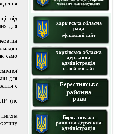
ведення
ції від
них для
еретин
ромадян
ак само
емічної
аїн для
вання є
ПЛР (не
тигена
еретину