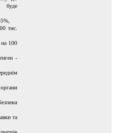
и буде
 65%,
00 тис.
в на 100
тиген -
переднім
 органи
езпеки
авки та
театрів