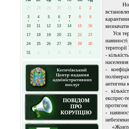
Новими 
27
28
29
30
31
1
2
встановле
3
4
5
6
7
8
9
каранти
визначати
10
11
12
13
14
15
16
Уся терит
17
18
19
20
21
22
23
наявності
24
25
26
27
28
29
30
території 
31
1
2
3
4
5
6
- кількіс
населення 
- коефіц
полімера
антигена 
- кількі
експрес-
протягом 
- наявнос
небезпеки
«Жовтий»