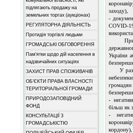
комунальної власності, які
коронаві
підлягають продажу на
заходу),
земельних торгах (аукціонах)
- докумен
РЕГУЛЯТОРНА ДІЯЛЬНІСТЬ
COVID-19
використа
Протидія торгівлі людьми
При «зел
ГРОМАДСЬКІ ОБГОВОРЕННЯ
державног
Пам'ятки щодо дій населення в
України а
надзвичайних ситуаціях
безпереш
У разі вс
ЗАХИСТ ПРАВ СПОЖИВАЧІВ
небезпеки
ОБ'ЄКТИ ПРАВА ВЛАСНОСТІ
громадян 
ТЕРИТОРІАЛЬНОЇ ГРОМАДИ
безперешк
ПРИРОДОЗАПОВІДНИЙ
- негати
ФОНД
більш як 
- негати
КОНСУЛЬТАЦІЇ З
коронаві
ГРОМАДСЬКІСТЮ
кордону),
ПОЛІЦЕЙСЬКИЙ ОФІЦЕР