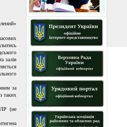
елений»
асових
уватись
ського
та залів
ляється
ального
вим за
 з таких
ПЛР (не
тигена