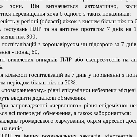
ої» зони. Він визначається автоматично, кол
атися перевищення хоча б одного з таких показників:
еність у регіоні (області) ліжок з киснем більш ніж на
ть тестувань ПЛР та на антиген протягом 7 днів на 1
 менш ніж 300,
ть госпіталізацій з коронавірусом чи підозрою за 7 дні
ення - понад 60,
єнт виявлених випадків ПЛР або експрес-тестів на ан
%,
я кількості госпіталізацій за 7 днів у порівнянні з по
им періодом більш ніж на 50%.
ранчевому» рівні епідемічної небезпеки місцеві
уть вводити додаткові обмеження.
ровадженні «червоного» рівня епідемічної неб
ься всі попередні обмеження, а також забороняється:
закладів громадського харчування, окрім адресної дост
 на виніс,
ТРЦ та інших розважальних закладів, кінотеатрів, 