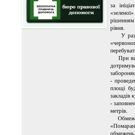
за ініці
«зеленої»
рішенням
рівня.
У разі п
«червоног
перебуват
При визна
дотримува
забороняє
- проведе
площі буд
закладів 
- заповнен
метрів.
Обмеженн
«Помаранч
обмежень