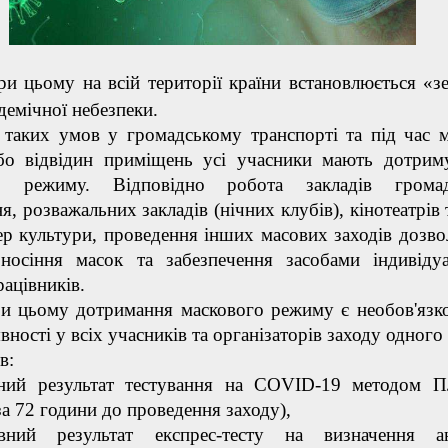
ри цьому на всій території країни встановлюється «з
ідемічної небезпеки.
 умов у громадському транспорті та під час м
або відвідин приміщень усі учасники мають дотрим
го режиму. Відповідно робота закладів громад
я, розважальних закладів (нічних клубів), кінотеатрів 
р культури, проведення інших масових заходів дозво
носіння масок та забезпечення засобами індивіду
рацівників.
му дотримання маскового режиму є необов'язко
вності у всіх учасників та організаторів заходу одного
в:
вний результат тестування на COVID-19 методом 
за 72 години до проведення заходу),
вний результат експрес-тесту на визначення ан