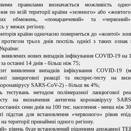
правилами визначається можливість одноч
ння по всій території країни «зеленого» або «жовтого
нних обмежень, «помаранчевий» та «червоний
сь у межах регіону.
орія країни одночасно повернеться до «жовтої» зони
 протягом трьох днів поспіль однієї з таких ознак 
України:
ть виявлених нових випадків інфікування COVID-19 на 1
за останні 14 днів - більш ніж 75;
ієнт виявлення випадків інфікування COVID-19 (
зної ланцюгової реакції та експрес-тесту на виз
коронавірусу SARS-CoV-2) - більш як 4%;
сть тестувань методом полімеразної ланцюгової реа
тесту на визначення антигена коронавірусу SARS
останніх семи днів на 100 тис. населення - менш ніж 30
ті підстав для встановлення «червоного» рівня епід
 на території принаймні одного регіону.
 рівень буде встановлений рішенням державної ТЕ