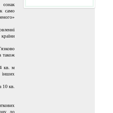
ї ознак
ак само
леного»
овленні
 країни
'язково
а також
4 кв. м
в інших
а 10 кв.
аткових
іону до