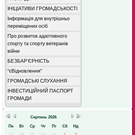
ІНІЦІАТИВИ ГРОМАДСЬКОСТІ
Інформація для внутрішньо
переміщених осіб
Про розвиток адаптивного
спорту та спорту ветеранів
війни
БЕЗБАР'ЄРНІСТЬ
“єВідновлення”
ГРОМАДСЬКІ СЛУХАННЯ
ІНВЕСТИЦІЙНИЙ ПАСПОРТ
ГРОМАДИ
Серпень
2026
Пн
Вт
Ср
Чт
Пт
Сб
Нд
27
28
29
30
31
1
2