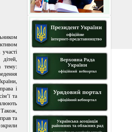
ьником
ективом
 участі
 дітей,
а тему:
едення
країни,
права і
ім’ї та
еплюють
 Також,
прав та
озкрили