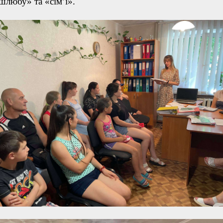
шлюбу» та «сім’ї».