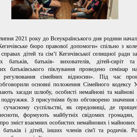
 2021 року до Всеукраїнського дня родини начал
Кегичівське бюро правової допомоги» спільно з кол
справах дітей та сім’ї Кегичівської селищної ради за
х батьків, батьків- вихователів, дітей-сиріт та
них батьківського піклування проведено семінар н
 регулювання сімейних відносин». Під час пров
 обговорили основні положення Сімейного кодексу У
чають засади шлюбу, особисті немайнові та майнові 
 подружжя. З присутніми було обговорено значення с
 сучасному суспільстві, як середовищі, де прищ
чесноти, формують майбутніх свідомих громадян,
про зміст взаємних особистих немайнових і майнових 
в батьків і дітей, інших членів сім'ї та родичів. Р