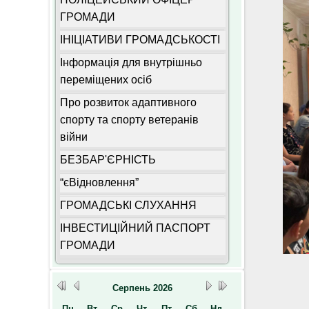
ГРОМАДИ
ІНІЦІАТИВИ ГРОМАДСЬКОСТІ
Інформація для внутрішньо
переміщених осіб
Про розвиток адаптивного
спорту та спорту ветеранів
війни
БЕЗБАР'ЄРНІСТЬ
“єВідновлення”
ГРОМАДСЬКІ СЛУХАННЯ
ІНВЕСТИЦІЙНИЙ ПАСПОРТ
ГРОМАДИ
Серпень
2026
Пн
Вт
Ср
Чт
Пт
Сб
Нд