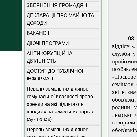
ЗВЕРНЕННЯ ГРОМАДЯН
ДЕКЛАРАЦІЇ ПРО МАЙНО ТА
ДОХОДИ
ВАКАНСІЇ
08 липня
ДІЮЧІ ПРОГРАМИ
відділу «
служби у 
АНТИКОРУПЦІЙНА
прийомни
ДІЯЛЬНІСТЬ
позбавле
ДОСТУП ДО ПУБЛІЧНОЇ
«Правове
ІНФОРМАЦІЇ
семінару
Перелік земельних ділянок
які визна
комунальної власності право
обов'язки
оренди на які підлягають
родини у
продажу на земельних торгах
людські 
(аукціонах)
говорили 
Перелік земельних ділянок
обов'язкі