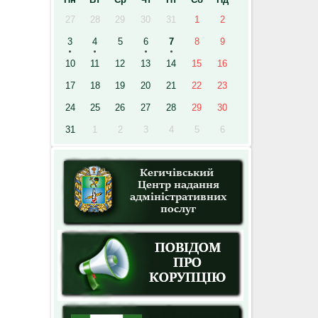
27
28
29
30
31
1
2
3
4
5
6
7
8
9
10
11
12
13
14
15
16
17
18
19
20
21
22
23
24
25
26
27
28
29
30
31
1
2
3
4
5
6