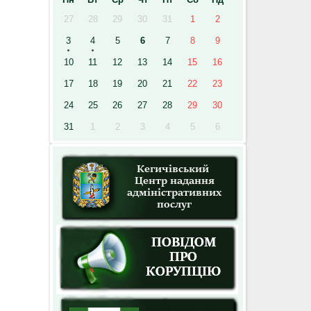
27
28
29
30
31
1
2
3
4
5
6
7
8
9
10
11
12
13
14
15
16
17
18
19
20
21
22
23
24
25
26
27
28
29
30
31
1
2
3
4
5
6