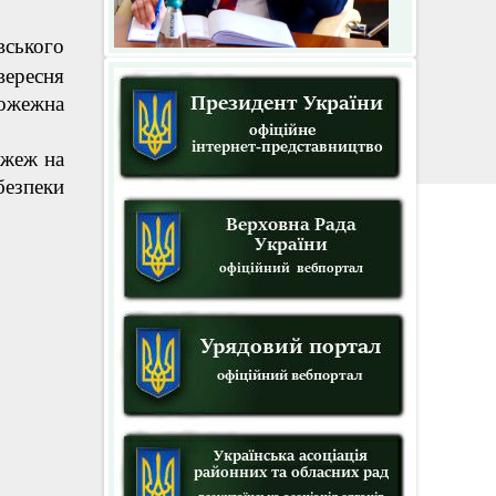
ського
вересня
пожежна
ожеж на
безпеки