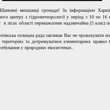
ановні мешканці громади! За інформацією Харків
ного центру з гідрометеорології у період з 10 по 16 
 в лісах області переважатиме надзвичайна (5 клас) 
.
ька селищна рада закликає Вас не провокувати п
 територіях та дотримуватися елементарних правил 
еребування у природних екосистемах.