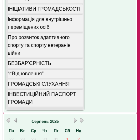
ІНІЦІАТИВИ ГРОМАДСЬКОСТІ
Інформація для внутрішньо
переміщених осіб
Про розвиток адаптивного
спорту та спорту ветеранів
війни
БЕЗБАР'ЄРНІСТЬ
“єВідновлення”
ГРОМАДСЬКІ СЛУХАННЯ
ІНВЕСТИЦІЙНИЙ ПАСПОРТ
ГРОМАДИ
Серпень
2026
Пн
Вт
Ср
Чт
Пт
Сб
Нд
27
28
29
30
31
1
2