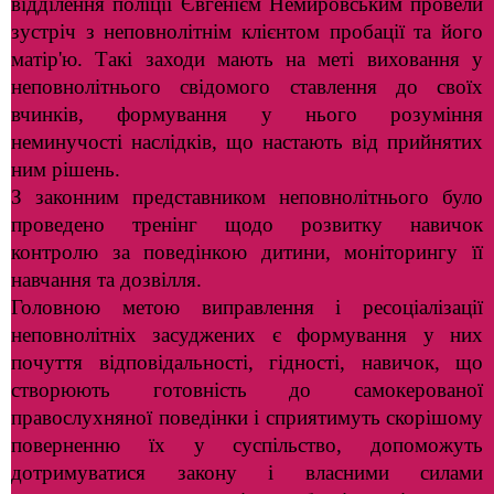
відділення поліції Євгенієм Немировським провели
зустріч з неповнолітнім клієнтом пробації та його
матір'ю. Такі заходи мають на меті виховання у
неповнолітнього свідомого ставлення до своїх
вчинків, формування у нього розуміння
неминучості наслідків, що настають від прийнятих
ним рішень.
З законним представником неповнолітнього було
проведено тренінг щодо розвитку навичок
контролю за поведінкою дитини, моніторингу її
навчання та дозвілля.
Головною метою виправлення і ресоціалізації
неповнолітніх засуджених є формування у них
почуття відповідальності, гідності, навичок, що
створюють готовність до самокерованої
правослухняної поведінки і сприятимуть скорішому
поверненню їх у суспільство, допоможуть
дотримуватися закону і власними силами