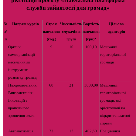
реалізації проєкту «Навчальна платформа
служби зайнятості для громад»
№
Напрям курсів
Строк
Чисельність
Вартість
Цільова
з/
навчання
слухачів в
навчання
аудиторія
п
(год.)
групі
(грн)*
Органи
9
10
100,10
Мешканці
самоорганізації
територіальної
населення як
громади
інструмент
розвитку громад
Плодоовочівник.
60
21
3000,00
Мешканці
Використання
територіальної
інновацій з
громади, які
крапельного
орієнтовані на
зрошення землі
відкриття власної
справи
Автоматизація
72
15
402,60
Працівники