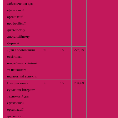
забезпечення для
ефективної
організації
професійної
діяльності у
дистанційному
форматі
Діти з особливими
30
15
225,15
освітніми
потребами: клінічні
та психолого-
педагогічні аспекти
Використання
36
15
734,69
сучасних Інтернет-
технологій для
ефективної
організації
діяльності