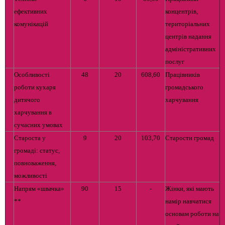
ефективних
концентрів,
комунікацій
територіальних
центрів надання
адміністративних
послуг
Особливості
48
20
608,60
Працівників
роботи кухаря
громадського
дитячого
харчування
харчування в
сучасних умовах
Староста у
9
20
103,70
Старости громад
громаді: статус,
повноваження,
можливості
Напрям «швачка»
90
15
-
Жінки, які мають
**
намір навчатися
основам роботи на