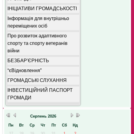
ІНІЦІАТИВИ ГРОМАДСЬКОСТІ
Інформація для внутрішньо
переміщених осіб
Про розвиток адаптивного
спорту та спорту ветеранів
війни
БЕЗБАР'ЄРНІСТЬ
“єВідновлення”
ГРОМАДСЬКІ СЛУХАННЯ
ІНВЕСТИЦІЙНИЙ ПАСПОРТ
ГРОМАДИ
Серпень
2026
Пн
Вт
Ср
Чт
Пт
Сб
Нд
27
28
29
30
31
1
2