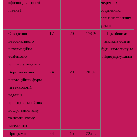
офісної діяльності.
медичних,
Рівень І.
соціальних,
освітніх та інших
установ
Створення
17
20
170,20
Працівники
персонального
закладів освіти
інформаційно-
будь-якого типу та
освітнього
підпорядкування
простору педагога
Впровадження
24
20
201,65
інноваційних форм
та технологій
надання
профорієнтаційних
послуг зайнятому
та незайнятому
населенню
Програмне
24
15
225,15