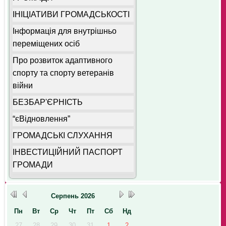
ІНІЦІАТИВИ ГРОМАДСЬКОСТІ
Інформація для внутрішньо
переміщених осіб
Про розвиток адаптивного
спорту та спорту ветеранів
війни
БЕЗБАР'ЄРНІСТЬ
“єВідновлення”
ГРОМАДСЬКІ СЛУХАННЯ
ІНВЕСТИЦІЙНИЙ ПАСПОРТ
ГРОМАДИ
Серпень
2026
Пн
Вт
Ср
Чт
Пт
Сб
Нд
27
28
29
30
31
1
2