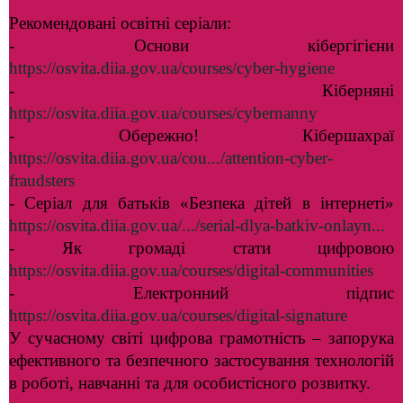
Рекомендовані освітні серіали:
- Основи кібергігієни
https://osvita.diia.gov.ua/courses/cyber-hygiene
- Кіберняні
https://osvita.diia.gov.ua/courses/cybernanny
- Обережно! Кібершахраї
https://osvita.diia.gov.ua/cou.../attention-cyber-
fraudsters
- Серіал для батьків «Безпека дітей в інтернеті»
https://osvita.diia.gov.ua/.../serial-dlya-batkiv-onlayn...
- Як громаді стати цифровою
https://osvita.diia.gov.ua/courses/digital-communities
- Електронний підпис
https://osvita.diia.gov.ua/courses/digital-signature
У сучасному світі цифрова грамотність – запорука
ефективного та безпечного застосування технологій
в роботі, навчанні та для особистісного розвитку.