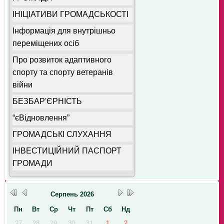
ІНІЦІАТИВИ ГРОМАДСЬКОСТІ
Інформація для внутрішньо
переміщених осіб
Про розвиток адаптивного
спорту та спорту ветеранів
війни
БЕЗБАР'ЄРНІСТЬ
“єВідновлення”
ГРОМАДСЬКІ СЛУХАННЯ
ІНВЕСТИЦІЙНИЙ ПАСПОРТ
ГРОМАДИ
Серпень
2026
Пн
Вт
Ср
Чт
Пт
Сб
Нд
27
28
29
30
31
1
2