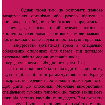
Однак перед тим, як розпочати планове
загартування організму або разово пірнути в
ополонку, необхідно обов’язково порадитись з
лікарем , адже існує цілий перелік гострих та
хронічних захворювань, при яких зимове плавання
протипоказане та не забувати про наступні правила:
занурювати (купатися) треба в спеціально
обладнаних ополонках біля берега, під доглядом
рятувальників та медичних працівників;
перед купанням необхідно розігріти тіло;
до ополонки необхідно підходити в зручному
взутті, щоб запобігти втратам чутливості ніг. Краще
використати черевики або вовняні носки для того,
щоб дійти до ополонки. Можливе використання
спеціальних гумових тапочок, які також захищають
ноги від гострих каменів, та не дадуть Вам сковзати
на льоду. Ідучи до ополонки, пам’ятаєте, що