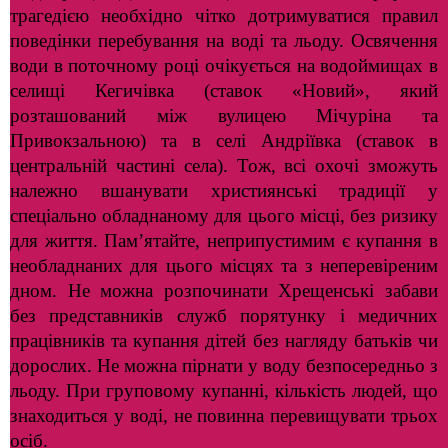
трагедією необхідно чітко дотримуватися правил
поведінки перебування на воді та льоду. Освячення
води в поточному році очікується на водоймищах в
селищі Кегичівка (ставок «Новий», який
розташований між вулицею Мічуріна та
Привокзальною) та в селі Андріївка (ставок в
центральній частині села). Тож, всі охочі зможуть
належно вшанувати християнські традиції у
спеціально обладнаному для цього місці, без ризику
для життя. Пам’ятайте, неприпустимим є купання в
необладнаних для цього місцях та з неперевіреним
дном. Не можна розпочинати Хрещенські забави
без представників служб порятунку і медичних
працівників та купання дітей без нагляду батьків чи
дорослих. Не можна пірнати у воду безпосередньо з
льоду. При груповому купанні, кількість людей, що
знаходиться у воді, не повинна перевищувати трьох
осіб.