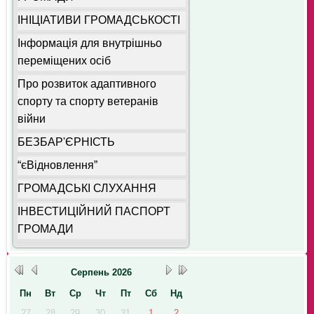
ІНІЦІАТИВИ ГРОМАДСЬКОСТІ
Інформація для внутрішньо
переміщених осіб
Про розвиток адаптивного
спорту та спорту ветеранів
війни
БЕЗБАР'ЄРНІСТЬ
“єВідновлення”
ГРОМАДСЬКІ СЛУХАННЯ
ІНВЕСТИЦІЙНИЙ ПАСПОРТ
ГРОМАДИ
Серпень
2026
Пн
Вт
Ср
Чт
Пт
Сб
Нд
27
28
29
30
31
1
2