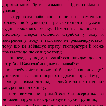
доріжка може бути слизькою – ідіть повільно й
уважно;
занурювати найкраще по шию, не замочивши
голову, щоб уникнути рефлекторного звуження
судин головного мозку. Ніколи не поринайте в
ополонку вперед головою. Стрибки у воду й
занурення у воду з головою не рекомендуються,
тому що це збільшує втрату температури й може
призвести до шоку від холоду;
при вході у воду, намагайтеся швидко досягти
потрібної Вам глибини, але не плавайте;
не перебувайте в ополонці більше 1 хвилини щоб
уникнути загального переохолодження організму;
якщо з вами дитина, слідкуйте за нею під час
занурення в ополонку;
при виході не тримайтеся безпосередньо за
металеві поручні, використовуйте сухий рушник;
після купання (занурення) розітріть себе махровим