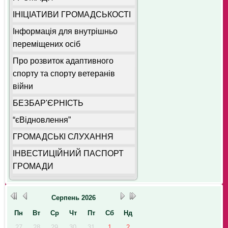
ІНІЦІАТИВИ ГРОМАДСЬКОСТІ
Інформація для внутрішньо
переміщених осіб
Про розвиток адаптивного
спорту та спорту ветеранів
війни
БЕЗБАР'ЄРНІСТЬ
“єВідновлення”
ГРОМАДСЬКІ СЛУХАННЯ
ІНВЕСТИЦІЙНИЙ ПАСПОРТ
ГРОМАДИ
Серпень
2026
Пн
Вт
Ср
Чт
Пт
Сб
Нд
27
28
29
30
31
1
2