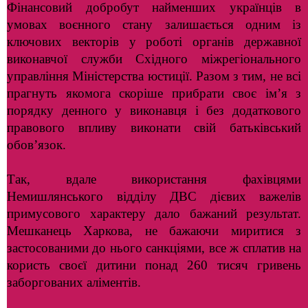
Фінансовий добробут найменших українців в
умовах воєнного стану залишається одним із
ключових векторів у роботі органів державної
виконавчої служби Східного міжрегіонального
управління Міністерства юстиції. Разом з тим, не всі
прагнуть якомога скоріше прибрати своє ім’я з
порядку денного у виконавця і без додаткового
правового впливу виконати свій батьківський
обов’язок.
Так, вдале використання фахівцями
Немишлянського відділу ДВС дієвих важелів
примусового характеру дало бажаний результат.
Мешканець Харкова, не бажаючи миритися з
застосованими до нього санкціями, все ж сплатив на
користь своєї дитини понад 260 тисяч гривень
заборгованих аліментів.