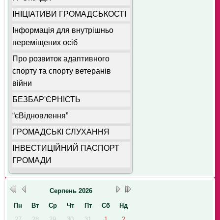
ІНІЦІАТИВИ ГРОМАДСЬКОСТІ
Інформація для внутрішньо
переміщених осіб
Про розвиток адаптивного
спорту та спорту ветеранів
війни
БЕЗБАР'ЄРНІСТЬ
“єВідновлення”
ГРОМАДСЬКІ СЛУХАННЯ
ІНВЕСТИЦІЙНИЙ ПАСПОРТ
ГРОМАДИ
Серпень
2026
Пн
Вт
Ср
Чт
Пт
Сб
Нд
27
28
29
30
31
1
2