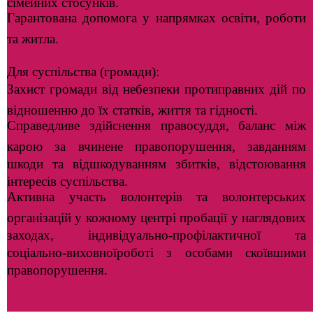
сімейних стосунків.
Гарантована допомога у напрямках освіти, роботи
та житла.
Для суспільства (громади):
Захист громади від небезпеки протиправних дій по
відношенню до їх статків, життя та гідності.
Справедливе здійснення правосуддя, баланс між
карою за вчинене правопорушення, завданням
шкоди та відшкодуванням збитків, відстоювання
інтересів суспільства.
Активна участь волонтерів та волонтерських
організацій у кожному центрі пробації у наглядових
заходах, індивідуально-профілактичної та
соціально-виховноїроботі з особами скоївшими
правопорушення.