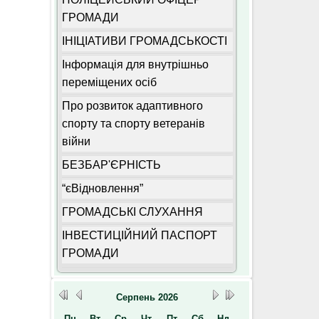
ГРОМАДИ
ІНІЦІАТИВИ ГРОМАДСЬКОСТІ
Інформація для внутрішньо
переміщених осіб
Про розвиток адаптивного
спорту та спорту ветеранів
війни
БЕЗБАР'ЄРНІСТЬ
“єВідновлення”
ГРОМАДСЬКІ СЛУХАННЯ
ІНВЕСТИЦІЙНИЙ ПАСПОРТ
ГРОМАДИ
Серпень
2026
Пн
Вт
Ср
Чт
Пт
Сб
Нд