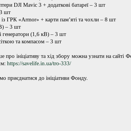
тери DJI Mavic 3 + додаткові батареї – 3 шт
 3 шт
із ГРК «Armor» + карти пам’яті та чохли – 8 шт
) – 3 шт
і генератори (1,6 кВ) – 3 шт
 сіткою та компасом – 3 шт
е про ініціативу та хід збору можна узнати на сайті Ф
ям:
https://savelife.in.ua/tro-333/
о приєднатися до ініціативи Фонду.