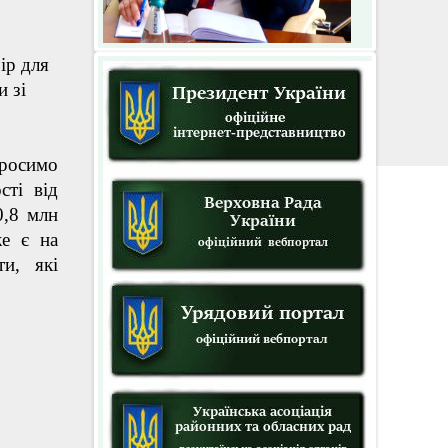
ір для
 зі
росимо
сті від
0,8 млн
же є на
и, які