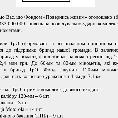
мо Вас, що Фондом «Повернись живим» оголошено зб
33 000 000 гривень на розвідувально-ударні комплекси
інометами.
или ТрО сформовані за регіональним принципом п
ся до підтримки бригад нашої громади. В залежно
 бригад у області, фонд збирає на кожен регіон від 1
2,4 млн грн. До 60-мм та 82-мм мінометів, які в
і у бригад ТрО, Фонд закупить 120-мм міномет
 дальність вогневого ураження з 4 км до 7,1 км.
гада ТрО отримає комплекс, до якого входять:
калібру 120-мм – 6 шт
пікапи – 3 шт
ції Motorola – 14 шт
ічного бачення (ПНБ) – 9 шт