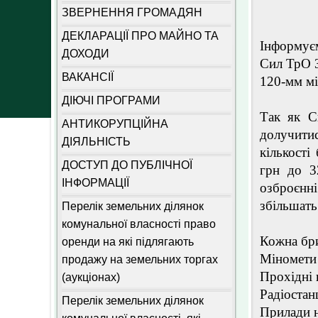
ЗВЕРНЕННЯ ГРОМАДЯН
ДЕКЛАРАЦІЇ ПРО МАЙНО ТА
Інформує
ДОХОДИ
Сил ТрО 3
ВАКАНСІЇ
120-мм м
ДІЮЧІ ПРОГРАМИ
Так як С
АНТИКОРУПЦІЙНА
долучити
ДІЯЛЬНІСТЬ
кількості
ДОСТУП ДО ПУБЛІЧНОЇ
грн до 3
ІНФОРМАЦІЇ
озброєнн
збільшать
Перелік земельних ділянок
комунальної власності право
Кожна бри
оренди на які підлягають
Міномети 
продажу на земельних торгах
Прохідні 
(аукціонах)
Радіостан
Перелік земельних ділянок
Прилади н