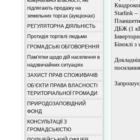
комунальної власності, які
Квадрокоп
підлягають продажу на
Starlink –
земельних торгах (аукціонах)
Планшети 
РЕГУЛЯТОРНА ДІЯЛЬНІСТЬ
ДБЖ (1 кВ
Інверторн
Протидія торгівлі людьми
Біноклі з
ГРОМАДСЬКІ ОБГОВОРЕННЯ
Пам'ятки щодо дій населення в
Докладніш
надзвичайних ситуаціях
посиланн
ЗАХИСТ ПРАВ СПОЖИВАЧІВ
Запрошуєм
ОБ'ЄКТИ ПРАВА ВЛАСНОСТІ
ТЕРИТОРІАЛЬНОЇ ГРОМАДИ
ПРИРОДОЗАПОВІДНИЙ
ФОНД
КОНСУЛЬТАЦІЇ З
ГРОМАДСЬКІСТЮ
ПОЛІЦЕЙСЬКИЙ ОФІЦЕР