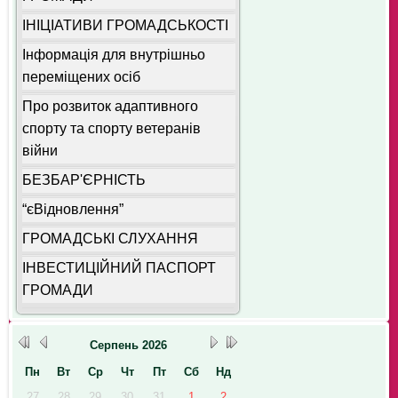
ІНІЦІАТИВИ ГРОМАДСЬКОСТІ
Інформація для внутрішньо
переміщених осіб
Про розвиток адаптивного
спорту та спорту ветеранів
війни
БЕЗБАР'ЄРНІСТЬ
“єВідновлення”
ГРОМАДСЬКІ СЛУХАННЯ
ІНВЕСТИЦІЙНИЙ ПАСПОРТ
ГРОМАДИ
Серпень
2026
Пн
Вт
Ср
Чт
Пт
Сб
Нд
27
28
29
30
31
1
2