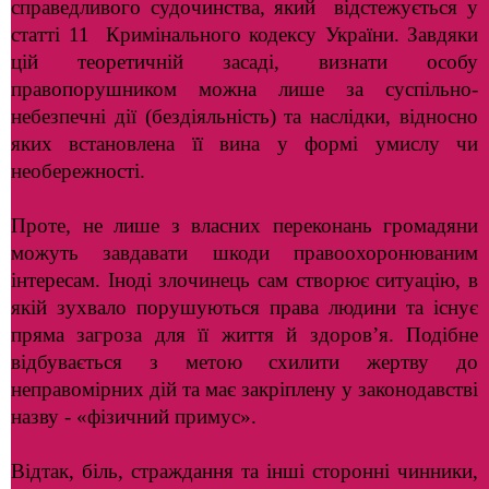
справедливого судочинства, який відстежується у
статті 11 Кримінального кодексу України. Завдяки
цій теоретичній засаді, визнати особу
правопорушником можна лише за суспільно-
небезпечні дії (бездіяльність) та наслідки, відносно
яких встановлена її вина у формі умислу чи
необережності.
Проте, не лише з власних переконань громадяни
можуть завдавати шкоди правоохоронюваним
інтересам. Іноді злочинець сам створює ситуацію, в
якій зухвало порушуються права людини та існує
пряма загроза для її життя й здоров’я. Подібне
відбувається з метою схилити жертву до
неправомірних дій та має закріплену у законодавстві
назву - «фізичний примус».
Відтак, біль, страждання та інші сторонні чинники,