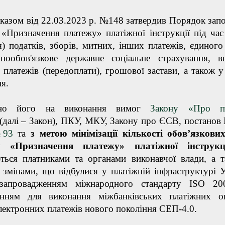
казом від 22.03.2023 р. №148 затвердив Порядок зап
 «Призначення платежу» платіжної інструкції під час
я) податків, зборів, митних, інших платежів, єдиного
ьнообов'язкове державне соціальне страхування, в
 платежів (передоплати), грошової застави, а також у 
я.
ено його на виконання вимог
Закону «Про пл
(далі – Закон), ПКУ, МКУ, Закону про ЄСВ, постано
93
та
з метою мінімізації кількості обов’язкови
ту «Призначення платежу» платіжної інструкці
ться платниками та органами виконавчої влади, а 
і змінами, що відбулися у платіжній інфраструктурі У
запровадженням міжнародного стандарту ISO 20
анням для виконання міжбанківських платіжних о
лектронних платежів нового покоління СЕП-4.0.