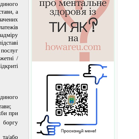
єдиного
тави, а
лачених
латежів
надміру
ідставі
 послуг
жетні /
ідкриті
єдиного
тави;
жби при
 боргу
 та/або