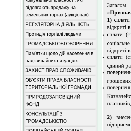
комунальної власності, які
Загало
підлягають продажу на
«Признач
земельних торгах (аукціонах)
1)
сплати 
РЕГУЛЯТОРНА ДІЯЛЬНІСТЬ
відкриті в
сплати (с
Протидія торгівлі людьми
соціальне
ГРОМАДСЬКІ ОБГОВОРЕННЯ
відкриті 
Пам'ятки щодо дій населення в
сплати (с
надзвичайних ситуаціях
єдиний ра
ЗАХИСТ ПРАВ СПОЖИВАЧІВ
поверненн
ОБ'ЄКТИ ПРАВА ВЛАСНОСТІ
грошових 
поверне
ТЕРИТОРІАЛЬНОЇ ГРОМАДИ
Казначей
ПРИРОДОЗАПОВІДНИЙ
платників
ФОНД
КОНСУЛЬТАЦІЇ З
2)
внесен
ГРОМАДСЬКІСТЮ
підприєм
ПОЛІЦЕЙСЬКИЙ ОФІЦЕР