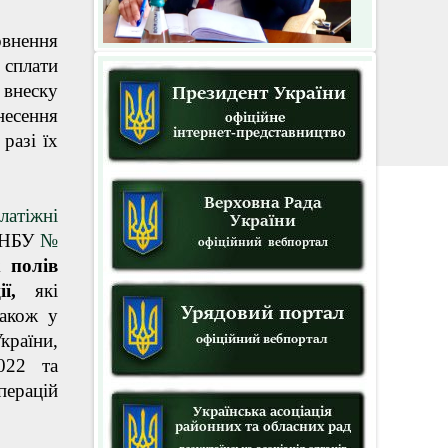
овнення
 сплати
 внеску
несення
разі їх
атіжні
в НБУ
№
х полів
ї,
які
також у
країни,
022 та
перацій