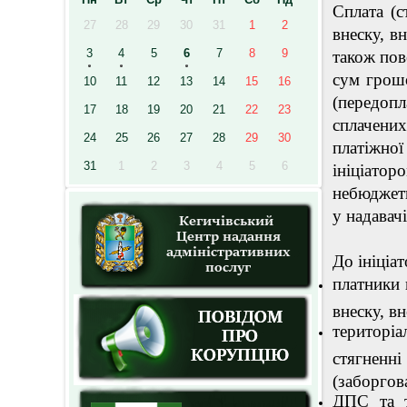
Сплата (с
27
28
29
30
31
1
2
внеску, в
3
4
5
6
7
8
9
також пов
сум грошо
10
11
12
13
14
15
16
(передопл
17
18
19
20
21
22
23
сплачених
24
25
26
27
28
29
30
платіжно
31
1
2
3
4
5
6
ініціатор
небюджетн
у надавач
До ініціа
платники 
внеску, в
територіа
стягнен
(заборгова
ДПС та т