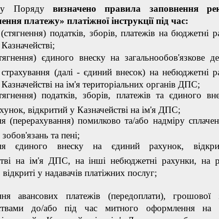
м у Поряду
визначено правила заповнення рек
ення платежу» платіжної інструкції під час:
(стягнення) податків, зборів, платежів на бюджетні р
 Казначействі;
тягнення) єдиного внеску на загальнообов'язкове д
 страхування (далі - єдиний внесок) на небюджетні р
в Казначействі на ім'я територіальних органів ДПС;
тягнення) податків, зборів, платежів та єдиного вн
хунок, відкритий у Казначействі на ім'я ДПС;
я (перерахування) помилково та/або надміру сплаче
зобов'язань та пені;
ння єдиного внеску на єдиний рахунок, відкр
стві на ім'я ДПС, на інші небюджетні рахунки, на 
, відкриті у надавачів платіжних послуг;
ня авансових платежів (передоплати), грошової з
ствами до/або під час митного оформлення на 