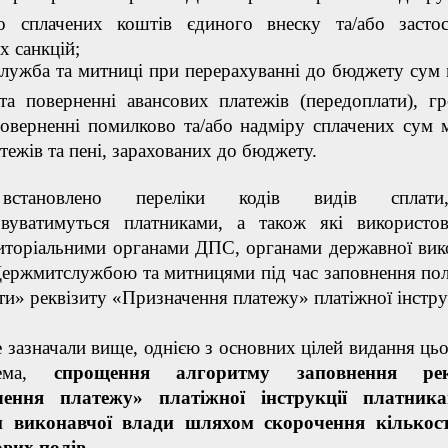
о сплачених коштів єдиного внеску та/або засто
х санкцій;
лужба та митниці при перерахуванні до бюджету сум
та поверненні авансових платежів (передоплати), г
поверненні помилково та/або надміру сплачених сум 
тежів та пені, зарахованих до бюджету.
встановлено переліки кодів видів сплати
овуватимуться платниками, а також які використо
иторіальними органами ДПС, органами державної вик
Держмитслужбою та митницями під час заповнення по
ти» реквізиту «Призначення платежу» платіжної інструк
 зазначали вище, однією з основних цілей видання цьо
рема,
спрощення алгоритму заповнення рек
чення платежу» платіжної інструкції платник
 виконавчої влади шляхом скорочення кількост
вих полів.