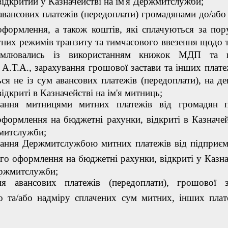
відкритий у Казначействі на ім'я Держмитслужби;
авансових платежів (передоплати) громадянами до/або 
оформлення, а також коштів, які сплачуються за по
них режимів транзиту та тимчасового ввезення щодо т
рмлювались із використанням книжок МДП та 
) А.Т.А., зарахування грошової застави та інших платеж
ся не із сум авансових платежів (передоплати), на де
ідкриті в Казначействі на ім'я митниць;
вання митницями митних платежів від громадян п
формлення на бюджетні рахунки, відкриті в Казначей
митслужби;
вання Держмитслужбою митних платежів від підприєм
го оформлення на бюджетні рахунки, відкриті у Казна
ержмитслужби;
ня авансових платежів (передоплати), грошової з
о та/або надміру сплачених сум митних, інших плат