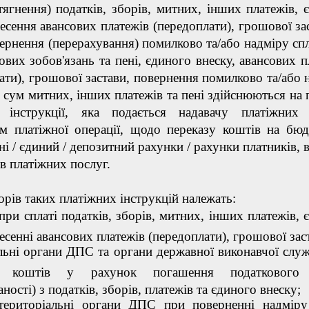
тягнення) податків, зборів, митних, інших платежів, 
несення авансових платежів (передоплати), грошової зас
ернення (перерахування) помилково та/або надміру сп
вих зобов'язань та пені, єдиного внеску, авансових п
ати), грошової застави, повернення помилково та/або 
 сум митних, інших платежів та пені здійснюються на п
ї інструкції, яка подається надавачу платіжних
ом платіжної операції, щодо переказу коштів на бюд
і / єдиний / депозитний рахунки / рахунки платників, в
ів платіжних послуг.
торів таких платіжних інструкцій належать:
при сплаті податків, зборів, митних, інших платежів, 
несенні авансових платежів (передоплати), грошової зас
льні органи ДПС та органи державної виконавчої слу
ні коштів у рахунок погашення податкового
ності) з податків, зборів, платежів та єдиного внеску;
ериторіальні органи ДПС при поверненні надміру