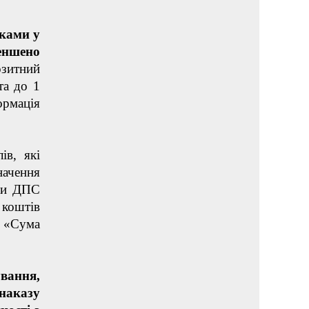
иками у
меншено
озитний
та до 1
ормація
ів, які
ачення
ани ДПС
 коштів
; «Сума
ування,
 наказу