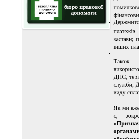
помилков
фінансови
Держмитс
платежів 
застави; 
інших пла
Також 
використ
ДПС, тер
служби, 
виду спла
Як ми вже
є, зок
«Призна
органами
обов’язко