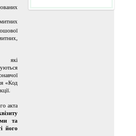
сованих
 митних
рошової
митних,
, які
вуються
онавчої
ля «Код
ції.
го акта
візиту
ами та
і його