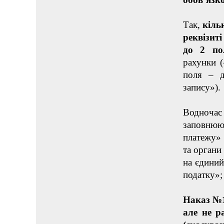
Так,
кіль
реквізит
до 2 п
рахунки (
поля – д
запису»).
Водночас 
заповнюю
платежу» 
та органи
на єдини
податку»;
Hаказ №1
але не р