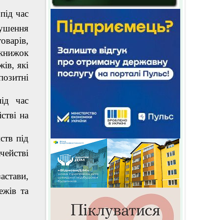
під час
рушення
оварів,
книжок
ів, які
позитні
ід час
стві на
ств під
чействі
астави,
ежів та