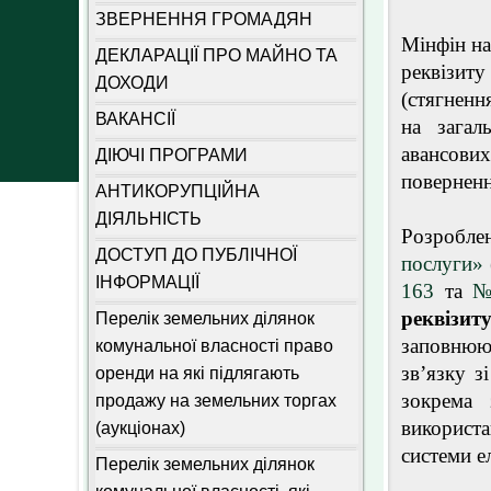
ЗВЕРНЕННЯ ГРОМАДЯН
Мінфін на
ДЕКЛАРАЦІЇ ПРО МАЙНО ТА
реквізиту
ДОХОДИ
(стягненн
ВАКАНСІЇ
на загал
авансових
ДІЮЧІ ПРОГРАМИ
поверненн
АНТИКОРУПЦІЙНА
ДІЯЛЬНІСТЬ
Розробл
ДОСТУП ДО ПУБЛІЧНОЇ
послуги»
ІНФОРМАЦІЇ
163
та
№
реквізи
Перелік земельних ділянок
заповнюю
комунальної власності право
зв’язку з
оренди на які підлягають
зокрема 
продажу на земельних торгах
використ
(аукціонах)
системи е
Перелік земельних ділянок