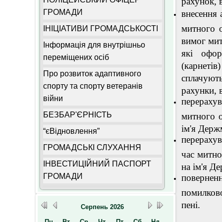
рахунок, 
ГРОМАДИ
внесення 
митного 
ІНІЦІАТИВИ ГРОМАДСЬКОСТІ
вимог мит
Інформація для внутрішньо
які офо
переміщених осіб
(карнетів
Про розвиток адаптивного
сплачують
спорту та спорту ветеранів
рахунки, в
війни
перераху
БЕЗБАР'ЄРНІСТЬ
митного о
ім'я Держ
“єВідновлення”
перераху
ГРОМАДСЬКІ СЛУХАННЯ
час митно
ІНВЕСТИЦІЙНИЙ ПАСПОРТ
на ім'я Д
ГРОМАДИ
повернен
помилков
пені.
Серпень
2026
Пн
Вт
Ср
Чт
Пт
Сб
Нд