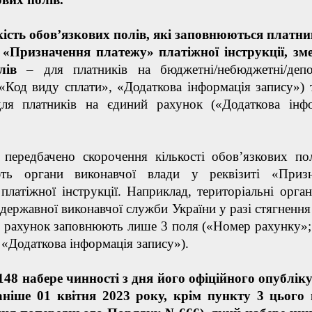
кість обов’язкових полів, які заповнюються платн
і «Призначення платежу» платіжної інструкції, з
олів
– для платників на бюджетні/небюджетні/деп
«Код виду сплати», «Додаткова інформація запису») 
ля платників на єдиний рахунок («Додаткова інф
передбачено скорочення кількості обов’язкових пол
ть органи виконавчої влади у реквізиті «Призн
платіжної інструкції. Наприклад, територіальні орг
 державної виконавчої служби України у разі стягнення
й рахунок заповнюють лише 3 поля («Номер рахунку»
 «Додаткова інформація запису»).
48 набере чинності з дня його офіційного опублік
аніше 01 квітня 2023 року, крім пункту 3 цього