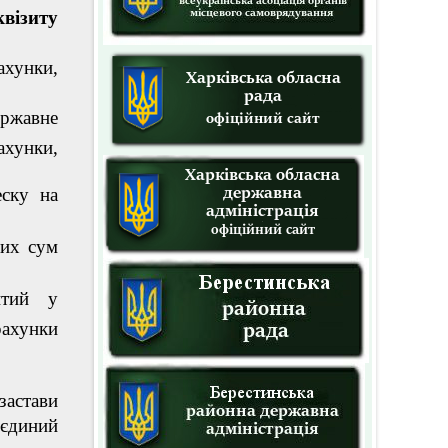
візиту
ахунки,
ержавне
ахунки,
еску на
них сум
итий у
рахунки
астави
єдиний