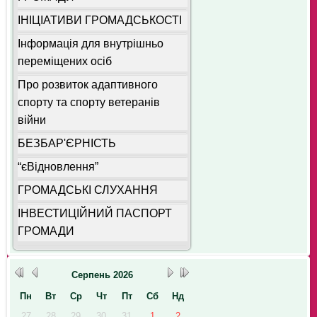
ІНІЦІАТИВИ ГРОМАДСЬКОСТІ
Інформація для внутрішньо
переміщених осіб
Про розвиток адаптивного
спорту та спорту ветеранів
війни
БЕЗБАР'ЄРНІСТЬ
“єВідновлення”
ГРОМАДСЬКІ СЛУХАННЯ
ІНВЕСТИЦІЙНИЙ ПАСПОРТ
ГРОМАДИ
Серпень
2026
Пн
Вт
Ср
Чт
Пт
Сб
Нд
27
28
29
30
31
1
2