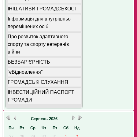
ІНІЦІАТИВИ ГРОМАДСЬКОСТІ
Інформація для внутрішньо
переміщених осіб
Про розвиток адаптивного
спорту та спорту ветеранів
війни
БЕЗБАР'ЄРНІСТЬ
“єВідновлення”
ГРОМАДСЬКІ СЛУХАННЯ
ІНВЕСТИЦІЙНИЙ ПАСПОРТ
ГРОМАДИ
Серпень
2026
Пн
Вт
Ср
Чт
Пт
Сб
Нд
27
28
29
30
31
1
2