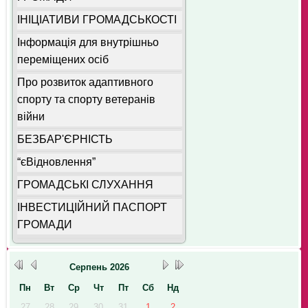
ІНІЦІАТИВИ ГРОМАДСЬКОСТІ
Інформація для внутрішньо
переміщених осіб
Про розвиток адаптивного
спорту та спорту ветеранів
війни
БЕЗБАР'ЄРНІСТЬ
“єВідновлення”
ГРОМАДСЬКІ СЛУХАННЯ
ІНВЕСТИЦІЙНИЙ ПАСПОРТ
ГРОМАДИ
Серпень
2026
Пн
Вт
Ср
Чт
Пт
Сб
Нд
27
28
29
30
31
1
2