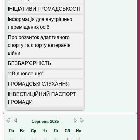
ІНІЦІАТИВИ ГРОМАДСЬКОСТІ
Інформація для внутрішньо
переміщених осіб
Про розвиток адаптивного
спорту та спорту ветеранів
війни
БЕЗБАР'ЄРНІСТЬ
“єВідновлення”
ГРОМАДСЬКІ СЛУХАННЯ
ІНВЕСТИЦІЙНИЙ ПАСПОРТ
ГРОМАДИ
Серпень
2026
Пн
Вт
Ср
Чт
Пт
Сб
Нд
27
28
29
30
31
1
2