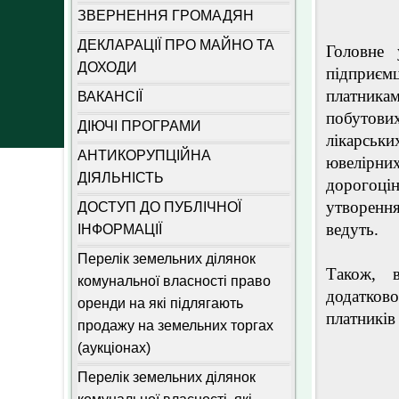
ЗВЕРНЕННЯ ГРОМАДЯН
ДЕКЛАРАЦІЇ ПРО МАЙНО ТА
Головне 
ДОХОДИ
підприємц
платника
ВАКАНСІЇ
побутових
ДІЮЧІ ПРОГРАМИ
лікарськ
АНТИКОРУПЦІЙНА
ювелірн
ДІЯЛЬНІСТЬ
дорогоці
утворення
ДОСТУП ДО ПУБЛІЧНОЇ
ведуть.
ІНФОРМАЦІЇ
Перелік земельних ділянок
Також, 
комунальної власності право
додатково
оренди на які підлягають
платників
продажу на земельних торгах
(аукціонах)
Перелік земельних ділянок