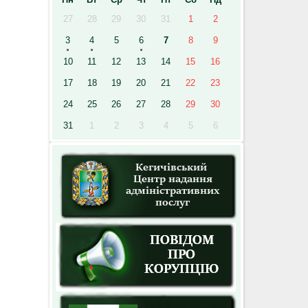
27
28
29
30
31
1
2
3
4
5
6
7
8
9
10
11
12
13
14
15
16
17
18
19
20
21
22
23
24
25
26
27
28
29
30
31
1
2
3
4
5
6