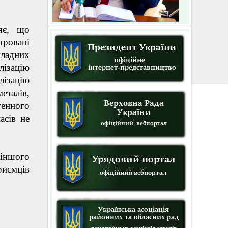
яє, що
тровані
ладних
лізацію
лізацію
талів,
енного
асів не
іншого
риємців