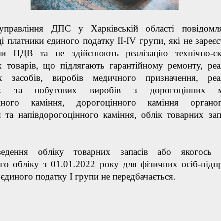
управління ДПС у Харківській області повідомл
і платники єдиного податку ІІ-IV групи, які не зареєс
ми ПДВ та не здійснюють реалізацію технічно-ск
 товарів, що підлягають гарантійному ремонту, реа
их засобів, виробів медичного призначення, реа
их та побутових виробів з дорогоцінних ме
нного каміння, дорогоцінного каміння органог
 та напівдорогоцінного каміння, облік товарних зап
ведення обліку товарних запасів або якогось 
го обліку з 01.01.2022 року для фізичних осіб-підп
 єдиного податку І групи не передбачається.