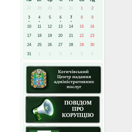
27
28
29
30
31
1
2
3
4
5
6
7
8
9
10
11
12
13
14
15
16
17
18
19
20
21
22
23
24
25
26
27
28
29
30
31
1
2
3
4
5
6