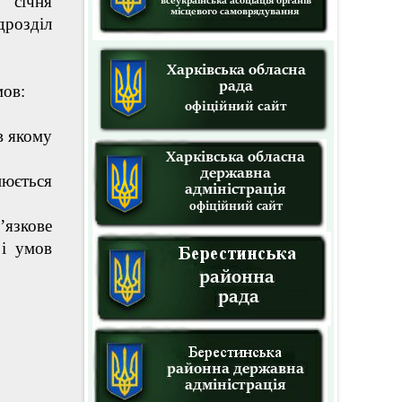
1 січня
дрозділ
мов:
в якому
юється
’язкове
 і умов