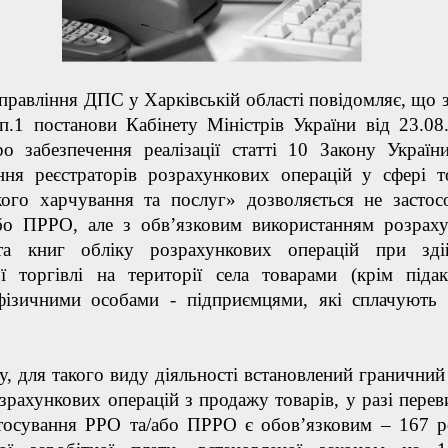
правління ДПС у Харківській області повідомляє, що з
.1 постанови Кабінету Міністрів України від 23.08
о забезпечення реалізації статті 10 Закону Украї
ння реєстраторів розрахункових операцій у сфері то
кого харчування та послуг» дозволяється не застос
бо ПРРО, але з обв’язковим використанням розрах
а книг обліку розрахункових операцій при здій
ої торгівлі на території села товарами (крім піда
 фізичними особами - підприємцями, які сплачують
, для такого виду діяльності встановлений граничний
зрахункових операцій з продажу товарів, у разі пере
стосування РРО та/або ПРРО є обов’язковим – 167 р