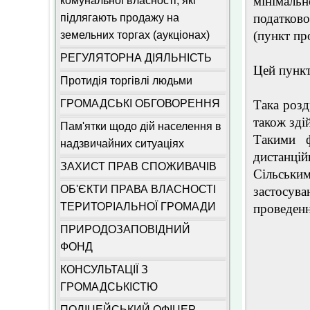
мінімаль
комунальної власності, які
податков
підлягають продажу на
(пункт пр
земельних торгах (аукціонах)
РЕГУЛЯТОРНА ДІЯЛЬНІСТЬ
Цей пункт
Протидія торгівлі людьми
ГРОМАДСЬКІ ОБГОВОРЕННЯ
Така розд
також зді
Пам'ятки щодо дій населення в
Такими ф
надзвичайних ситуаціях
дистанцій
ЗАХИСТ ПРАВ СПОЖИВАЧІВ
Сільськи
ОБ'ЄКТИ ПРАВА ВЛАСНОСТІ
застосув
ТЕРИТОРІАЛЬНОЇ ГРОМАДИ
проведенн
ПРИРОДОЗАПОВІДНИЙ
ФОНД
КОНСУЛЬТАЦІЇ З
ГРОМАДСЬКІСТЮ
ПОЛІЦЕЙСЬКИЙ ОФІЦЕР