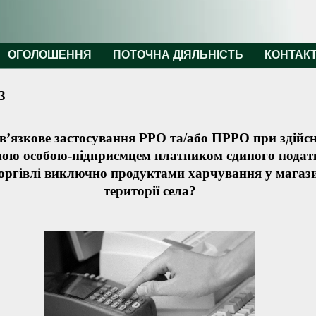
ОГОЛОШЕННЯ
ПОТОЧНА ДІЯЛЬНІСТЬ
КОНТАК
3
в’язкове застосування РРО та/або ПРРО при здійсн
ною особою-підприємцем платником єдиного подат
оргівлі виключно продуктами харчування у магази
території села?