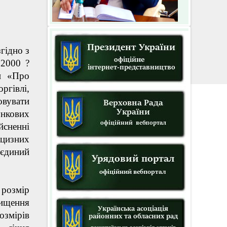
гідно з
.2000 ?
ни «Про
ргівлі,
овувати
ункових
сненні
кцизних
 єдиний
 розмір
вищення
озмірів