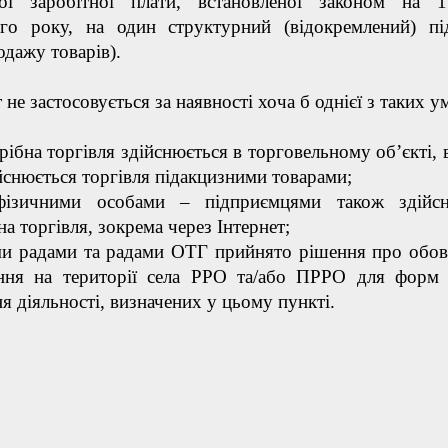
ної заробітної плати, встановленої законом на 
ого року, на один структурний (відокремлений) пі
одажу товарів).
 не застосовується за наявності хоча б однієї з таких у
рібна торгівля здійснюється в торговельному об’єкті, 
йснюється торгівля підакцизними товарами;
ізичними особами – підприємцями також здійсн
на торгівля, зокрема через Інтернет;
ми радами та радами ОТГ прийнято рішення про обов
ання на території села РРО та/або ПРРО для форм
я діяльності, визначених у цьому пункті.