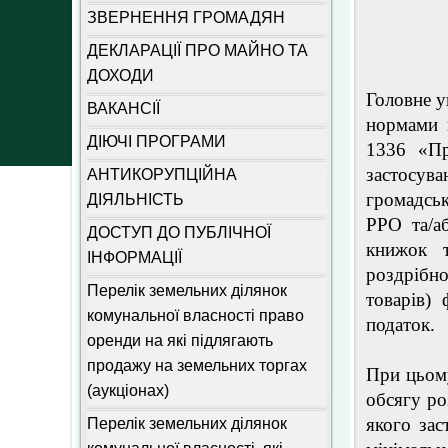
ЗВЕРНЕННЯ ГРОМАДЯН
ДЕКЛАРАЦІЇ ПРО МАЙНО ТА
ДОХОДИ
Головне у
ВАКАНСІЇ
нормами п
ДІЮЧІ ПРОГРАМИ
1336 «Пр
застосува
АНТИКОРУПЦІЙНА
громадсь
ДІЯЛЬНІСТЬ
РРО та/а
ДОСТУП ДО ПУБЛІЧНОЇ
книжок т
ІНФОРМАЦІЇ
роздрібн
Перелік земельних ділянок
товарів)
комунальної власності право
податок.
оренди на які підлягають
продажу на земельних торгах
При цьому
(аукціонах)
обсягу ро
якого за
Перелік земельних ділянок