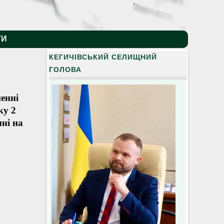
by
ТИ
КЕГИЧІВСЬКИЙ СЕЛИЩНИЙ
ГОЛОВА
енні
ку 2
ні на